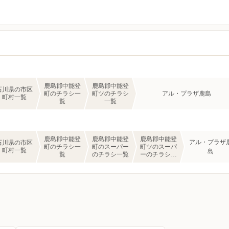
鹿島郡中能登
鹿島郡中能登
石川県の市区
町のチラシ一
町ツのチラシ
アル・プラザ鹿島
町村一覧
覧
一覧
鹿島郡中能登
鹿島郡中能登
鹿島郡中能登
アル・プラザ
石川県の市区
町のチラシ一
町のスーパー
町ツのスーパ
町村一覧
島
覧
のチラシ一覧
ーのチラシ一
覧