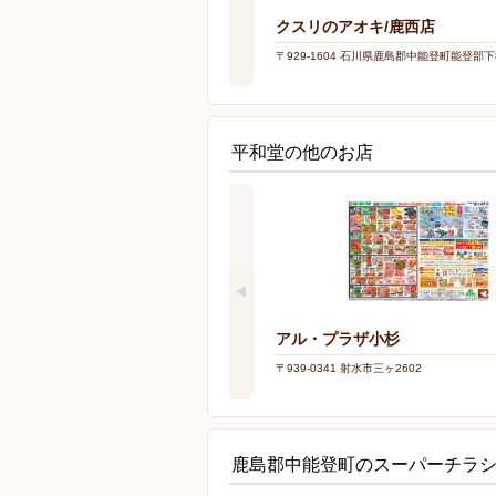
クスリのアオキ/鹿西店
〒929-1604 石川県鹿島郡中能登町能登部下
平和堂の他のお店
アル・プラザ小杉
〒939-0341 射水市三ヶ2602
鹿島郡中能登町のスーパーチラ