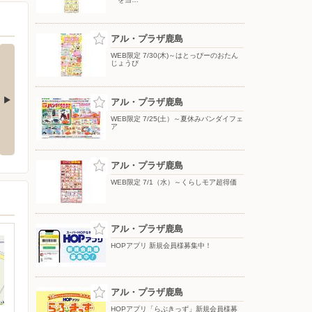
アル・プラザ鹿島
WEB限定 7/30(木)～はとっぴーのおたん
じょうび
アル・プラザ鹿島
WEB限定 7/25(土）～夏休みバンダイフェ
〜朝食を食べて
WEB限定 8/1(土)〜ちびっ子健康
WEB限定 8/1(土)〜ブラックフォ
ア
う
マラソン大会
ーマルフェア
アル・プラザ鹿島
WEB限定 7/1（水）～くらしモア超得価
アル・プラザ鹿島
HOPアプリ 新規会員様募集中！
アル・プラザ鹿島
HOPアプリ「らぶきっず」新規会員様募