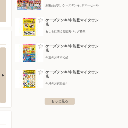
新製品が安いケーズデンキ_サマーセール
ブルックス/コーヒー通販（石川エリア）
スギ薬
藤野町イ12-1
〒000-0000
〒000-00
ケーズデンキ/中能登マイタウン
店
もしもに備える防災バッグ特集
ケーズデンキ/中能登マイタウン
店
今週のおすすめ品
ケーズデンキ/中能登マイタウン
店
今月のお買得品！
アルプラフーズマーケット大河端
アル・
下轡田165-1
〒920-0213 金沢市副都心北部大河端土地区画整理事業
〒920-0
地8街区1
もっと見る