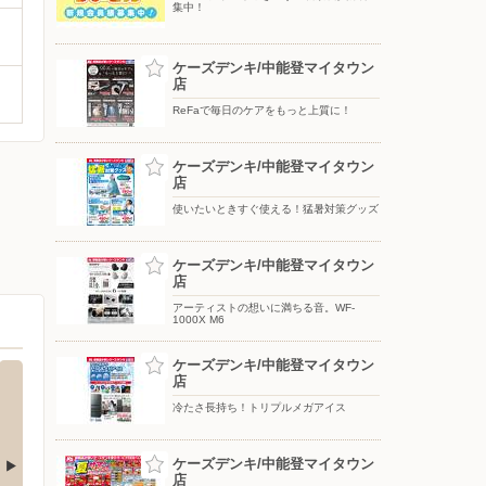
集中！
ケーズデンキ/中能登マイタウン
店
ReFaで毎日のケアをもっと上質に！
ケーズデンキ/中能登マイタウン
店
使いたいときすぐ使える！猛暑対策グッズ
ケーズデンキ/中能登マイタウン
店
アーティストの想いに満ちる音。WF-
1000X M6
ケーズデンキ/中能登マイタウン
店
冷たさ長持ち！トリプルメガアイス
ケーズデンキ/中能登マイタウン
店