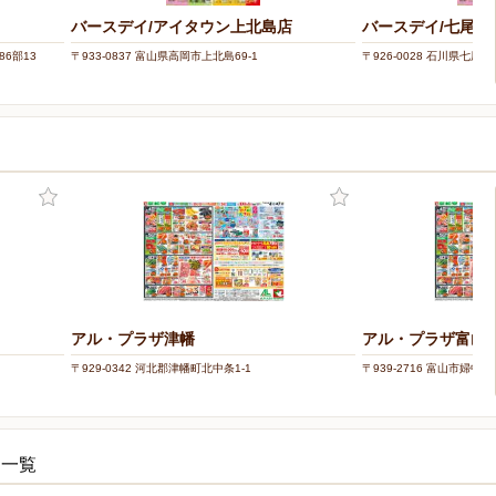
バースデイ/アイタウン上北島店
バースデイ/七尾店
86部13
〒933-0837 富山県高岡市上北島69-1
〒926-0028 石川県七尾市
アル・プラザ津幡
アル・プラザ富山
〒929-0342 河北郡津幡町北中条1-1
〒939-2716 富山市婦中町
シ一覧