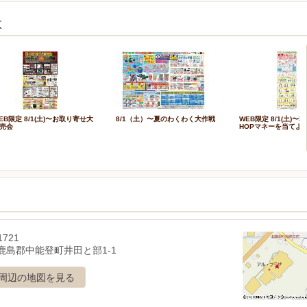
枚
EB限定 8/1(土)〜お取り寄せ大
8/1（土）〜夏のわくわく大作戦
WEB限定 8/1(土)
売会
HOPマネーを当てよ
1721
鹿島郡中能登町井田と部1-1
周辺の地図を見る