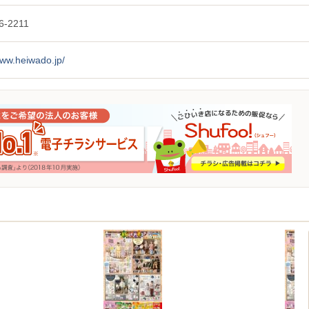
6-2211
www.heiwado.jp/