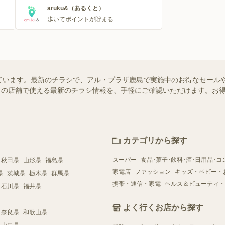
aruku&（あるくと）
歩いてポイントが貯まる
ています。最新のチラシで、アル・プラザ鹿島で実施中のお得なセール
はお近くの店舗で使える最新のチラシ情報を、手軽にご確認いただけます。
カテゴリから探す
スーパー
食品･菓子･飲料･酒･日用品･コ
秋田県
山形県
福島県
家電店
ファッション
キッズ・ベビー・
県
茨城県
栃木県
群馬県
携帯・通信・家電
ヘルス＆ビューティ・
石川県
福井県
よく行くお店から探す
奈良県
和歌山県