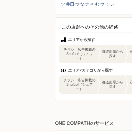
ツ
井田
つ
な
ナ
そ
む
ウ
う
レ
この店舗へのその他の経路
エリアから探す
チラシ・広告掲載の
都道府県から
Shufoo!（シュフ
探す
ー）
エリア×カテゴリから探す
チラシ・広告掲載の
都道府県から
Shufoo!（シュフ
探す
ー）
ONE COMPATHのサービス