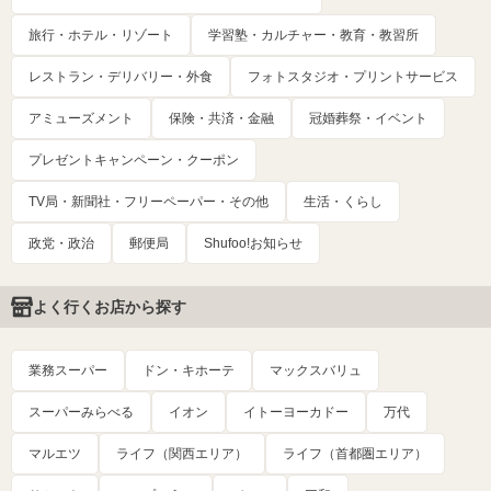
旅行・ホテル・リゾート
学習塾・カルチャー・教育・教習所
レストラン・デリバリー・外食
フォトスタジオ・プリントサービス
アミューズメント
保険・共済・金融
冠婚葬祭・イベント
プレゼントキャンペーン・クーポン
TV局・新聞社・フリーペーパー・その他
生活・くらし
政党・政治
郵便局
Shufoo!お知らせ
よく行くお店から探す
業務スーパー
ドン・キホーテ
マックスバリュ
スーパーみらべる
イオン
イトーヨーカドー
万代
マルエツ
ライフ（関西エリア）
ライフ（首都圏エリア）