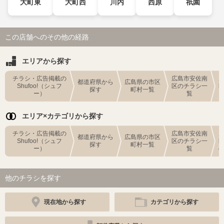
大町東
大町西
川内
西原
祇園
この店舗へのその他の経路
エリアから探す
チラシ・広告掲載の
広島市安佐南
都道府県から
広島県の市区
Shufoo!（シュフ
区のチラシ一
探す
町村一覧
ー）
覧
エリア×カテゴリから探す
チラシ・広告掲載の
広島市安佐南
都道府県から
広島県の市区
Shufoo!（シュフ
区のチラシ一
探す
町村一覧
ー）
覧
他のチラシを探す
現在地から探す
カテゴリから探す