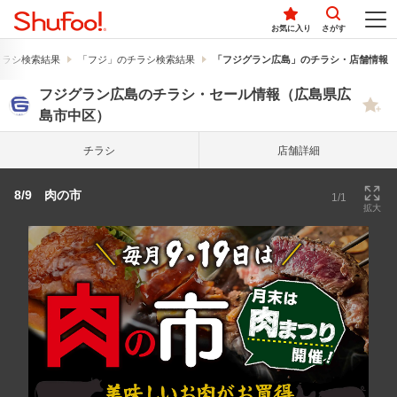
お気に入り
さがす
チラシ検索結果
「フジ」のチラシ検索結果
「フジグラン広島」のチラシ・店舗情報
フジグラン広島のチラシ・セール情報（広島県広
島市中区）
チラシ
店舗詳細
8/9 肉の市
1/1
拡大