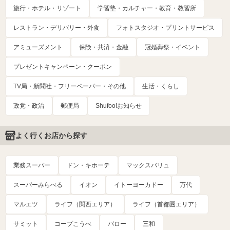
旅行・ホテル・リゾート
学習塾・カルチャー・教育・教習所
レストラン・デリバリー・外食
フォトスタジオ・プリントサービス
アミューズメント
保険・共済・金融
冠婚葬祭・イベント
プレゼントキャンペーン・クーポン
TV局・新聞社・フリーペーパー・その他
生活・くらし
政党・政治
郵便局
Shufoo!お知らせ
よく行くお店から探す
業務スーパー
ドン・キホーテ
マックスバリュ
スーパーみらべる
イオン
イトーヨーカドー
万代
マルエツ
ライフ（関西エリア）
ライフ（首都圏エリア）
サミット
コープこうべ
バロー
三和