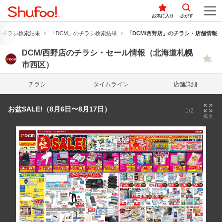
お気に入り
さがす
のチラシ検索結果
「DCM」のチラシ検索結果
「DCM/西野店」のチラシ・店舗情報
DCM/西野店のチラシ・セール情報（北海道札幌
市西区）
チラシ
タイム
ライン
店舗詳細
お盆SALE!（8月6日〜8月17日）
1/2
拡大