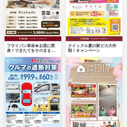
フライパン革命★お皿に変
クイックル夏の家ピカ大作
身！できたてをそのまま食
戦！キャンペーン
卓へ