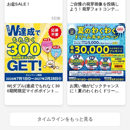
お盆SALE！
ご自慢の発芽画像を投稿し
よう！発芽フォトコンテス
ト
3日前
W(ダブル)達成でもれなく30
お買い物がビックチャンス
0期間限定マイボポイントG
に！夏のわくわくドリーム
ET！
キャンペーン
タイムラインをもっと見る