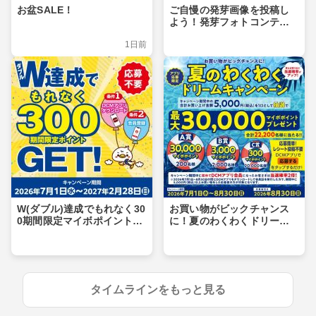
お盆SALE！
ご自慢の発芽画像を投稿し
よう！発芽フォトコンテス
ト
1日前
W(ダブル)達成でもれなく30
お買い物がビックチャンス
0期間限定マイボポイントG
に！夏のわくわくドリーム
ET！
キャンペーン
タイムラインをもっと見る