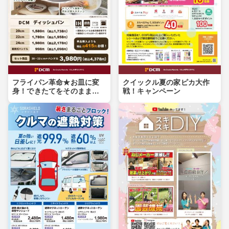
フライパン革命★お皿に変
クイックル夏の家ピカ大作
身！できたてをそのまま食
戦！キャンペーン
卓へ