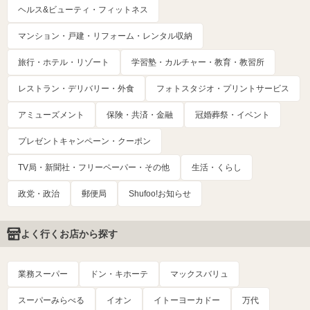
ヘルス&ビューティ・フィットネス
マンション・戸建・リフォーム・レンタル収納
旅行・ホテル・リゾート
学習塾・カルチャー・教育・教習所
レストラン・デリバリー・外食
フォトスタジオ・プリントサービス
アミューズメント
保険・共済・金融
冠婚葬祭・イベント
プレゼントキャンペーン・クーポン
TV局・新聞社・フリーペーパー・その他
生活・くらし
政党・政治
郵便局
Shufoo!お知らせ
よく行くお店から探す
業務スーパー
ドン・キホーテ
マックスバリュ
スーパーみらべる
イオン
イトーヨーカドー
万代