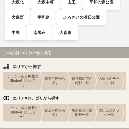
大森北
大森本町
山王
平和の森公園
大森西
平和島
ふるさとの浜辺公園
中央
南馬込
大森東
この店舗へのその他の経路
エリアから探す
チラシ・広告掲載の
都道府県から
東京都の市区
大田区のチラ
Shufoo!（シュフ
探す
町村一覧
シ一覧
ー）
エリア×カテゴリから探す
チラシ・広告掲載の
都道府県から
東京都の市区
大田区のチラ
Shufoo!（シュフ
探す
町村一覧
シ一覧
ー）