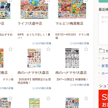
最近
最近
あり
中店
ライフ/大森中店
マルエツ/梅屋敷店
の品おすすめ
8/8号 おうちで涼しく！夏
8月7日〜8月10日 チラシ情
パ！
報
[＋]その他の店舗
[＋]その他の店舗
ス
家
屋敷店
肉のハナマサ/大森店
肉のハナマサ/大森店
ホ
日 チラシ情
【8月前半】期間限定のお買
【8/7〜12限定】特価情報！
得品情報！
[＋]その他の店舗
シュ
]その他の店舗
[＋]その他の店舗