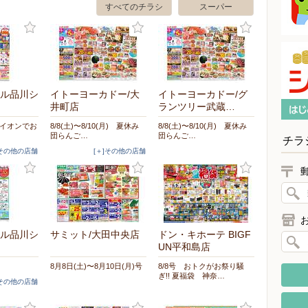
すべてのチラシ
スーパー
ル品川シ
イトーヨーカドー/大
イトーヨーカドー/グ
井町店
ランツリー武蔵…
盆はイオンでお
8/8(土)〜8/10(月) 夏休み
8/8(土)〜8/10(月) 夏休み
団らんご…
団らんご…
チラ
]その他の店舗
[＋]その他の店舗
ル品川シ
サミット/大田中央店
ドン・キホーテ BIGF
UN平和島店
8月8日(土)〜8月10日(月)号
8/8号 おトクがお祭り騒
ぎ!! 夏福袋 神奈…
]その他の店舗