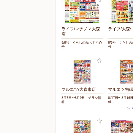
ライフ/マチノマ大森
ライフ/大森
店
8/8号 くらしの品おすすめ
8/8号 くらし
号
号
マルエツ/大森東店
マルエツ/梅
8月7日〜8月9日 チラシ情
8月7日〜8月16
報
報
[＋