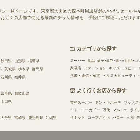
ラシ一覧ページです。東京都大田区大森本町周辺店舗のお得なセールや
ー）ではお近くの店舗で使える最新のチラシ情報を、手軽にご確認いただけ
カテゴリから探す
スーパー
食品･菓子･飲料･酒･日用品･コ
秋田県
山形県
福島県
家電店
ファッション
キッズ・ベビー・
県
茨城県
栃木県
群馬県
携帯・通信・家電
ヘルス＆ビューティ・
石川県
福井県
よく行くお店から探す
奈良県
和歌山県
山口県
業務スーパー
ドン・キホーテ
マックス
イトーヨーカドー
万代
マルエツ
ライ
サミット
コープこうべ
バロー
三和
デ
大分県
宮崎県
鹿児島県
沖縄県