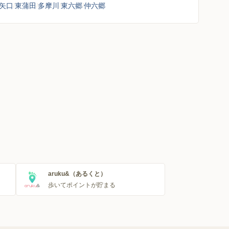
矢口
東蒲田
多摩川
東六郷
仲六郷
aruku&（あるくと）
歩いてポイントが貯まる