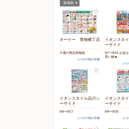
新着順
オーケー 青物横丁店
イオンスタイ
ーサイド
今週の商品情報紙
8/7〜8/16 お
買い物★
[＋]その他の店舗
[＋
イオンスタイル品川シ
イオンスタイ
ーサイド
ーサイド
8/8〜8/17
8/8〜8/30
[＋]その他の店舗
[＋