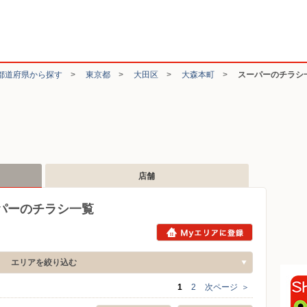
都道府県から探す
>
東京都
>
大田区
>
大森本町
>
スーパーのチラシ
店舗
パーのチラシ一覧
エリアを絞り込む
1
2
次ページ
＞