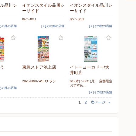
ル品川シ
イオンスタイル品川シ
イオンスタイル品川シ
ーサイド
ーサイド
8/7〜8/11
8/7〜8/31
]その他の店舗
[＋]その他の店舗
[＋]その他の店舗
う
東急ストア池上店
イトーヨーカドー/大
井町店
2026/08/07WEBチラシ
8/6(木)〜8/31(月) 店舗限定
おすすめ…
]その他の店舗
[＋]その他の店舗
1
2
次ページ
＞