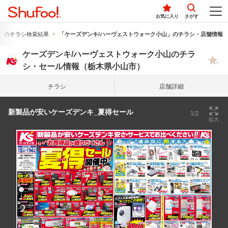
お気に入り
さがす
」のチラシ検索結果
「ケーズデンキ/ハーヴェストウォーク小山」のチラシ・店舗情報
ケーズデンキ/ハーヴェストウォーク小山のチラ
シ・セール情報（栃木県小山市）
チラシ
店舗詳細
新製品が安いケーズデンキ_夏得セール
1/2
拡大