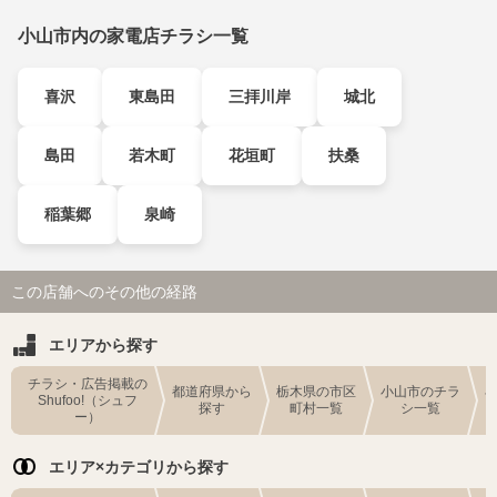
小山市内の家電店チラシ一覧
喜沢
東島田
三拝川岸
城北
島田
若木町
花垣町
扶桑
稲葉郷
泉崎
この店舗へのその他の経路
エリアから探す
チラシ・広告掲載の
都道府県から
栃木県の市区
小山市のチラ
Shufoo!（シュフ
探す
町村一覧
シ一覧
ー）
エリア×カテゴリから探す