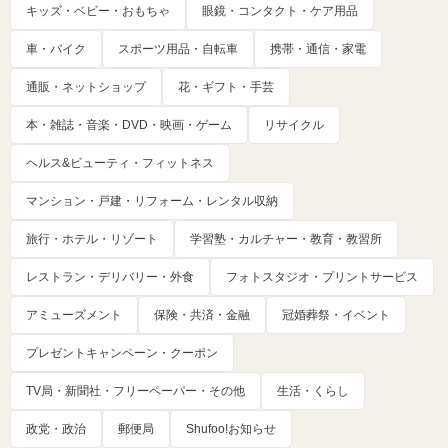
キッズ・ベビー・おもちゃ
眼鏡・コンタクト・ケア用品
車・バイク
スポーツ用品・自転車
携帯・通信・家電
通販・ネットショップ
花・ギフト・手芸
本・雑誌・音楽・DVD・映画・ゲーム
リサイクル
ヘルス&ビューティ・フィットネス
マンション・戸建・リフォーム・レンタル収納
旅行・ホテル・リゾート
学習塾・カルチャー・教育・教習所
レストラン・デリバリー・外食
フォトスタジオ・プリントサービス
アミューズメント
保険・共済・金融
冠婚葬祭・イベント
プレゼントキャンペーン・クーポン
TV局・新聞社・フリーペーパー・その他
生活・くらし
政党・政治
郵便局
Shufoo!お知らせ