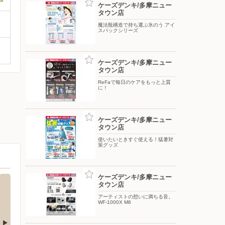
ケーズデンキ/多摩ニュー
タウン店
魔法瓶構造で持ち運ぶ氷のう アイ
スパックシリーズ
ケーズデンキ/多摩ニュー
タウン店
ReFaで毎日のケアをもっと上質
に！
ケーズデンキ/多摩ニュー
タウン店
使いたいときすぐ使える！猛暑対
策グッズ
ケーズデンキ/多摩ニュー
タウン店
アーティストの想いに満ちる音。
WF-1000X M6