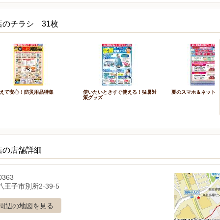
のチラシ 31枚
えて安心！防災用品特集
使いたいときすぐ使える！猛暑対
夏のスマホ＆ネット
策グッズ
店の店舗詳細
0363
王子市別所2-39-5
周辺の地図を見る