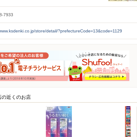
8-7933
/www.ksdenki.co.jp/store/detail/?prefectureCode=13&code=1129
店の近くのお店