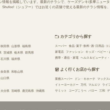
シ情報を掲載しています。最新のチラシで、ケーズデンキ/多摩ニュー
 Shufoo!（シュフー）ではお近くの店舗で使える最新のチラシ情報
カテゴリから探す
スーパー
食品･菓子･飲料･酒･日用品･コ
秋田県
山形県
福島県
家電店
ファッション
キッズ・ベビー・
県
茨城県
栃木県
群馬県
携帯・通信・家電
ヘルス＆ビューティ・
石川県
福井県
よく行くお店から探す
奈良県
和歌山県
山口県
業務スーパー
ドン・キホーテ
マックス
イトーヨーカドー
万代
マルエツ
ライ
サミット
コープこうべ
バロー
三和
デ
大分県
宮崎県
鹿児島県
沖縄県