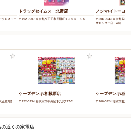
ドラッグセイムス 北野店
ノジマ/イトーヨ
1 アクロスモー
〒192-0907 東京都八王子市長沼町１３０５－１５
〒206-0033 東京都多摩
摩センター店 4階
ケーズデンキ/相模原店
ケーズデンキ/稲城
ズ大正堂1階
〒252-0254 相模原市中央区下九沢777-2
〒206-0824 稲城市若葉台2
店の近くの家電店