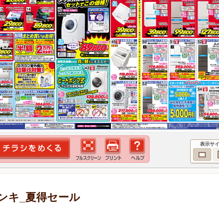
表示サ
ンキ_夏得セール