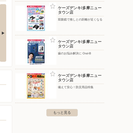
ケーズデンキ/多摩ニュー
タウン店
双眼鏡で推しとの距離が近くなる
ケーズデンキ/多摩ニュー
ノジマ/忠生店
ノジマ
タウン店
歯のお悩み解決に Oral-B
市小松原1-43-23
〒194-0037 東京都町田市木曽西2-17-21
〒206-
AST 2階
ケーズデンキ/多摩ニュー
タウン店
備えて安心！防災用品特集
もっと見る