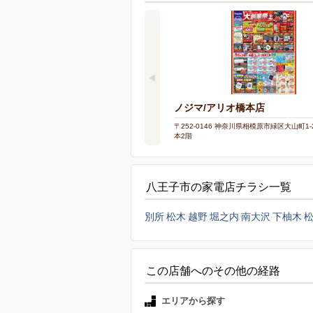
ノジマ/アリオ橋本店
〒252-0146 神奈川県相模原市緑区大山町1-
本2階
八王子市の家電店チラシ一覧
別所
松木
越野
堀之内
南大沢
下柚木
この店舗へのその他の経路
エリアから探す