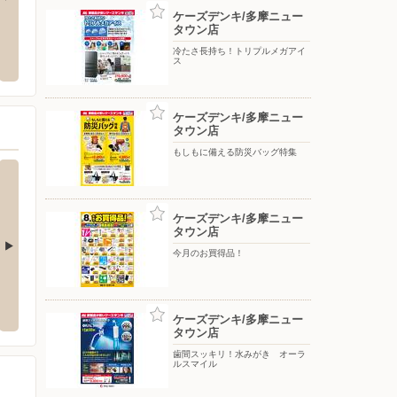
ケーズデンキ/多摩ニュー
タウン店
ーカドー多摩センター店
ケーズデンキ/八王子店
エスポ
冷たさ長持ち！トリプルメガアイ
市落合1-44 イトーヨーカドー多
〒192-0906 東京都八王子市北野町592-1 ルームズ大正
〒252-
ス
堂1階
ケーズデンキ/多摩ニュー
タウン店
もしもに備える防災バッグ特集
ケーズデンキ/多摩ニュー
タウン店
今月のお買得品！
若葉台店
ケーズデンキ/府中本店
ケーズ
-10-2
〒183-0044 府中市日鋼町1-4
〒206-0
ケーズデンキ/多摩ニュー
タウン店
歯間スッキリ！水みがき オーラ
ルスマイル