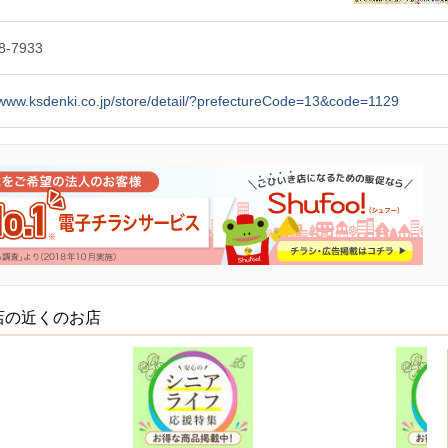
8-7933
/www.ksdenki.co.jp/store/detail/?prefectureCode=13&code=1129
店の近くのお店