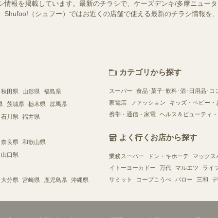
シ情報を掲載しています。最新のチラシで、ケーズデンキ/多摩ニュー
 Shufoo!（シュフー）ではお近くの店舗で使える最新のチラシ情報
カテゴリから探す
スーパー
食品･菓子･飲料･酒･日用品･コ
秋田県
山形県
福島県
家電店
ファッション
キッズ・ベビー・
県
茨城県
栃木県
群馬県
携帯・通信・家電
ヘルス＆ビューティ・
石川県
福井県
よく行くお店から探す
奈良県
和歌山県
山口県
業務スーパー
ドン・キホーテ
マックス
イトーヨーカドー
万代
マルエツ
ライ
サミット
コープこうべ
バロー
三和
デ
大分県
宮崎県
鹿児島県
沖縄県