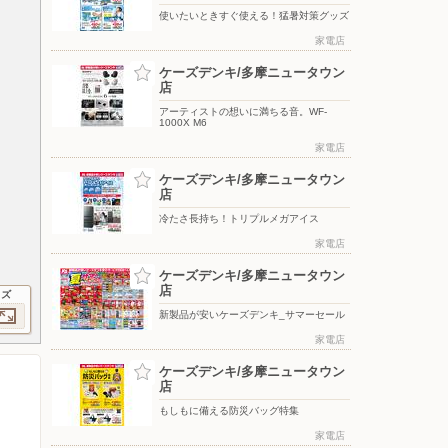
使いたいときすぐ使える！猛暑対策グッズ
家電店
ケーズデンキ/多摩ニュータウン
店
アーティストの想いに満ちる音。WF-
1000X M6
家電店
ケーズデンキ/多摩ニュータウン
店
冷たさ長持ち！トリプルメガアイス
家電店
ケーズデンキ/多摩ニュータウン
店
イズ
新製品が安いケーズデンキ_サマーセール
家電店
ケーズデンキ/多摩ニュータウン
店
もしもに備える防災バッグ特集
家電店