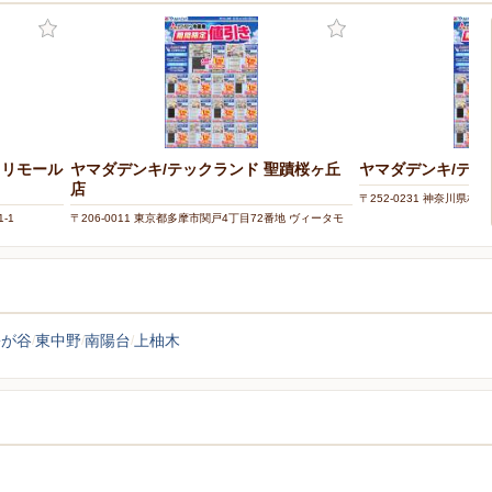
トリモール
ヤマダデンキ/テックランド 聖蹟桜ヶ丘
ヤマダデンキ/テッ
店
〒252-0231 神奈川県相
-1
〒206-0011 東京都多摩市関戸4丁目72番地 ヴィータモ
ールせいせき2F〜4F
松が谷
東中野
南陽台
上柚木