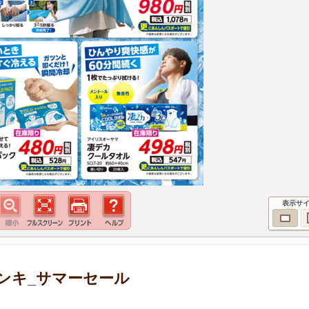
表示サ
ンキ_サマーセール