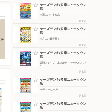
ケーズデンキ/多摩ニュータウン
店
今週のおすすめ品
家電店
ケーズデンキ/多摩ニュータウン
店
今月のお買得品！
家電店
をもっと上質
アーティストの想いに満ちる音。
冷たさ長持ち！トリプルメガアイ
WF-1000X M6
ス
ケーズデンキ/多摩ニュータウン
店
歯間スッキリ！水みがき オーラルスマイ
ル
家電店
ケーズデンキ/多摩ニュータウン
店
auサマーセール
家電店
ケーズデンキ/多摩ニュータウン
店