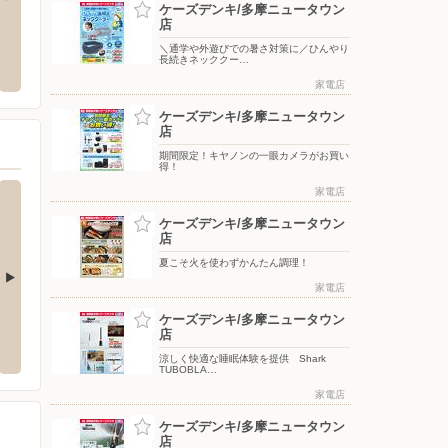
ケーズデンキ/多摩ニュータウン
店
 聖蹟桜ヶ丘店
ヤマダデンキ/テックランド 聖蹟桜ヶ丘
ウエル
＼通学や外遊びでの暑さ対策に／ひんやり
店
長続きネッククー…
一ノ宮3-1-3
〒194-
〒206-0011 東京都多摩市関戸4丁目72番地 ヴィータモ
家電店
ールせいせき2F〜4F
ケーズデンキ/多摩ニュータウン
店
期間限定！キヤノンの一眼カメラがお買い
得！
家電店
ケーズデンキ/多摩ニュータウン
店
夏こそ火を使わずかんたん調理！
家電店
若葉台店
ケーズデンキ/府中本店
ケーズデンキ/多摩ニュータウン
ケーズ
店
-10-2
〒183-0044 府中市日鋼町1-4
〒206-0
涼しく快適な睡眠体験を提供 Shark
TUBOBLA…
家電店
ケーズデンキ/多摩ニュータウン
店