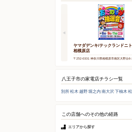
ヤマダデンキ/テックランドニ
相模原店
〒252-0331 神奈川県相模原市南区大野台6-1
八王子市の家電店チラシ一覧
別所
松木
越野
堀之内
南大沢
下柚木
この店舗へのその他の経路
エリアから探す