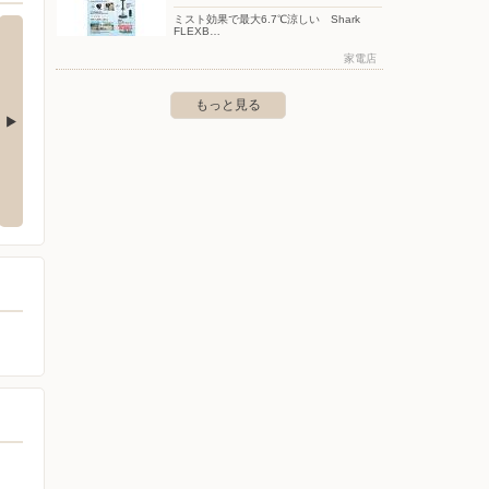
ミスト効果で最大6.7℃涼しい Shark
FLEXB…
家電店
もっと見る
クランド相模原店
ヤマダデンキ/LABI 立川
ヤマダ
模原市中央区相模原8-11-1
〒190-0012 東京都立川市曙町2-2-25
〒206-