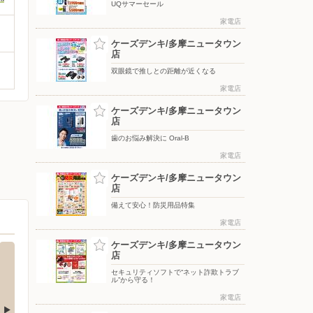
UQサマーセール
家電店
ケーズデンキ/多摩ニュータウン
店
双眼鏡で推しとの距離が近くなる
家電店
ケーズデンキ/多摩ニュータウン
店
歯のお悩み解決に Oral-B
家電店
ケーズデンキ/多摩ニュータウン
店
備えて安心！防災用品特集
家電店
ケーズデンキ/多摩ニュータウン
店
セキュリティソフトで“ネット詐欺トラブ
ル”から守る！
家電店