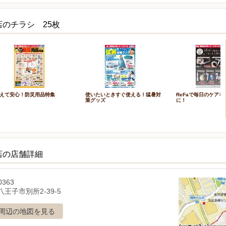
のチラシ 25枚
えて安心！防災用品特集
使いたいときすぐ使える！猛暑対
ReFaで毎日のケア
策グッズ
に！
店の店舗詳細
0363
王子市別所2-39-5
周辺の地図を見る