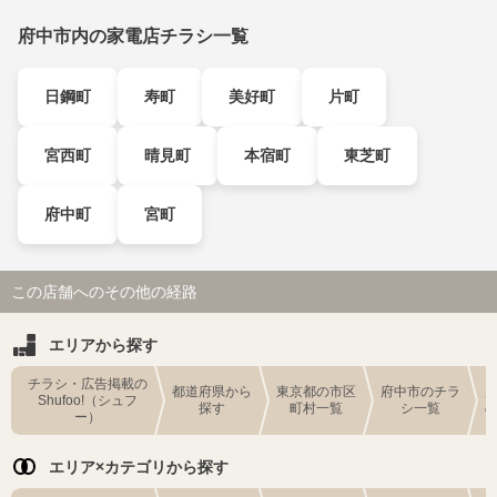
府中市内の家電店チラシ一覧
日鋼町
寿町
美好町
片町
宮西町
晴見町
本宿町
東芝町
府中町
宮町
この店舗へのその他の経路
エリアから探す
チラシ・広告掲載の
都道府県から
東京都の市区
府中市のチラ
Shufoo!（シュフ
探す
町村一覧
シ一覧
ー）
エリア×カテゴリから探す