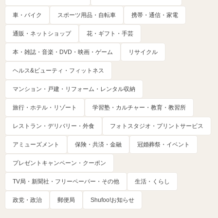
車・バイク
スポーツ用品・自転車
携帯・通信・家電
通販・ネットショップ
花・ギフト・手芸
本・雑誌・音楽・DVD・映画・ゲーム
リサイクル
ヘルス&ビューティ・フィットネス
マンション・戸建・リフォーム・レンタル収納
旅行・ホテル・リゾート
学習塾・カルチャー・教育・教習所
レストラン・デリバリー・外食
フォトスタジオ・プリントサービス
アミューズメント
保険・共済・金融
冠婚葬祭・イベント
プレゼントキャンペーン・クーポン
TV局・新聞社・フリーペーパー・その他
生活・くらし
政党・政治
郵便局
Shufoo!お知らせ