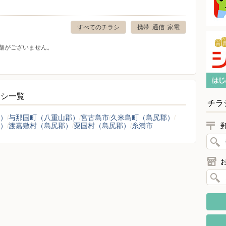
すべてのチラシ
携帯･通信･家電
舗がございません。
ラシ一覧
チラ
）
与那国町（八重山郡）
宮古島市
久米島町（島尻郡）
）
渡嘉敷村（島尻郡）
粟国村（島尻郡）
糸満市