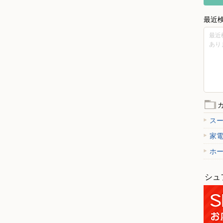
最近
最近
あり
ス
家
ホ
シュ