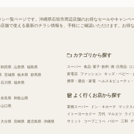
ラシ一覧ページです。沖縄県石垣市周辺店舗のお得なセールやキャンペ
お近くの店舗で使える最新のチラシ情報を、手軽にご確認いただけます。お
カテゴリから探す
スーパー
食品･菓子･飲料･酒･日用品･コ
秋田県
山形県
福島県
家電店
ファッション
キッズ・ベビー・
県
茨城県
栃木県
群馬県
携帯・通信・家電
ヘルス＆ビューティ・
石川県
福井県
よく行くお店から探す
奈良県
和歌山県
山口県
業務スーパー
ドン・キホーテ
マックス
イトーヨーカドー
万代
マルエツ
ライ
サミット
コープこうべ
バロー
三和
デ
大分県
宮崎県
鹿児島県
沖縄県