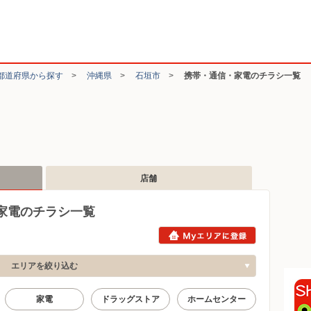
都道府県から探す
>
沖縄県
>
石垣市
>
携帯・通信・家電のチラシ一覧
店舗
家電のチラシ一覧
エリアを絞り込む
家電
ドラッグストア
ホームセンター