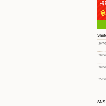
Shu
26/7/
26/6/
26/6/
25/6/
SN