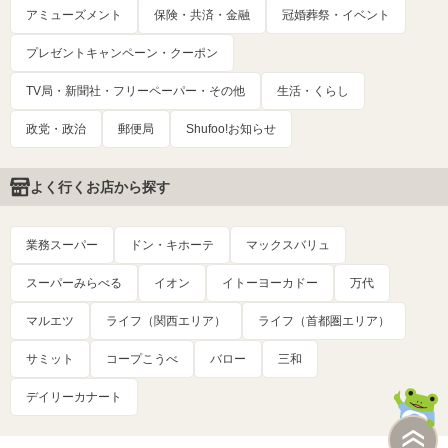
アミューズメント
保険・共済・金融
冠婚葬祭・イベント
プレゼントキャンペーン・クーポン
TV局・新聞社・フリーペーパー・その他
生活・くらし
政党・政治
郵便局
Shufoo!お知らせ
よく行くお店から探す
業務スーパー
ドン・キホーテ
マックスバリュ
スーパーみらべる
イオン
イトーヨーカドー
万代
マルエツ
ライフ（関西エリア）
ライフ（首都圏エリア）
サミット
コープこうべ
バロー
三和
デイリーカナート