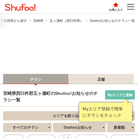
お気に入り
都道府県から探す
宮崎県
五ヶ瀬町（西臼杵郡）
Shufoo!お知らせのチラシ一覧
チラシ
店舗
宮崎県西臼杵郡五ヶ瀬町のShufoo!お知らせのチ
Myエリアに登録
ラシ一覧
Myエリア登録で簡単
にチラシをチェック
エリアを絞り込む
すべてのチラシ
Shufoo!お知らせ
新着順