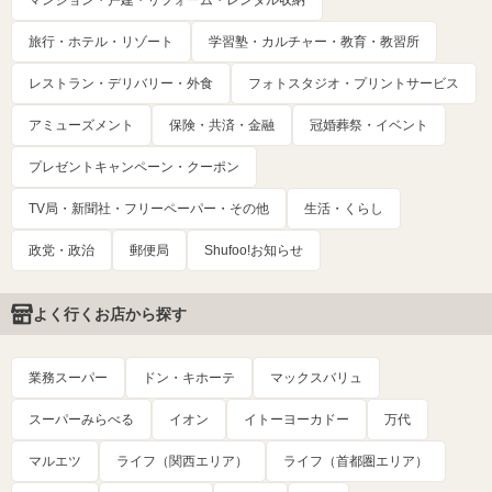
マンション・戸建・リフォーム・レンタル収納
旅行・ホテル・リゾート
学習塾・カルチャー・教育・教習所
レストラン・デリバリー・外食
フォトスタジオ・プリントサービス
アミューズメント
保険・共済・金融
冠婚葬祭・イベント
プレゼントキャンペーン・クーポン
TV局・新聞社・フリーペーパー・その他
生活・くらし
政党・政治
郵便局
Shufoo!お知らせ
よく行くお店から探す
業務スーパー
ドン・キホーテ
マックスバリュ
スーパーみらべる
イオン
イトーヨーカドー
万代
マルエツ
ライフ（関西エリア）
ライフ（首都圏エリア）