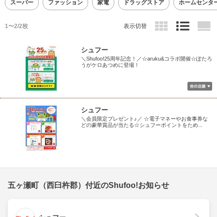
スーパー
ファッション
家電
ドラッグストア
ホームセンタ
1〜2/2枚
表示切替
シュフー
＼Shufoo!25周年記念！／☆aruku&コラボ開催☆ぽたろ
うがケロあつめに登場！
シュフー
＼会員限定プレゼント♪／ ☆電子マネーやお食事券な
どの豪華賞品が当たる☆シュフーポイントをため...
五ヶ瀬町（西臼杵郡）付近のShufoo!お知らせ