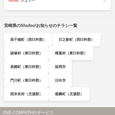
シュフー
宮崎県のShufoo!お知らせのチラシ一覧
高千穂町（西臼杵郡）
日之影町（西臼杵郡）
諸塚村（東臼杵郡）
椎葉村（東臼杵郡）
美郷町（東臼杵郡）
延岡市
門川町（東臼杵郡）
日向市
西米良村（児湯郡）
都農町（児湯郡）
ONE COMPATHのサービス