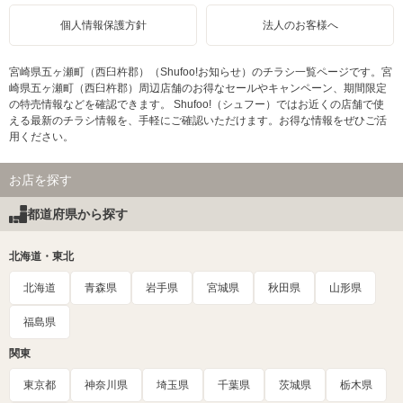
個人情報保護方針
法人のお客様へ
宮崎県五ヶ瀬町（西臼杵郡）（Shufoo!お知らせ）のチラシ一覧ページです。宮
崎県五ヶ瀬町（西臼杵郡）周辺店舗のお得なセールやキャンペーン、期間限定
の特売情報などを確認できます。 Shufoo!（シュフー）ではお近くの店舗で使
える最新のチラシ情報を、手軽にご確認いただけます。お得な情報をぜひご活
用ください。
お店を探す
都道府県から探す
北海道・東北
北海道
青森県
岩手県
宮城県
秋田県
山形県
福島県
関東
東京都
神奈川県
埼玉県
千葉県
茨城県
栃木県