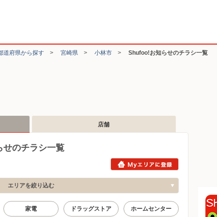
都道府県から探す
>
宮崎県
>
小林市
>
Shufoo!お知らせのチラシ一覧
店舗
知らせのチラシ一覧
エリアを絞り込む
家電
ドラッグストア
ホームセンター