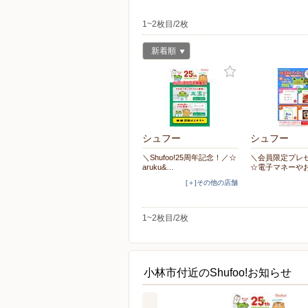
1~2枚目/2枚
新着順
シュフー
シュフー
＼Shufoo!25周年記念！／☆
＼会員限定プレ
aruku&…
☆電子マネーや
[＋]その他の店舗
1~2枚目/2枚
小林市付近のShufoo!お知らせ