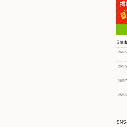
Shu
26/7/
26/6/
26/6/
25/6/
SN