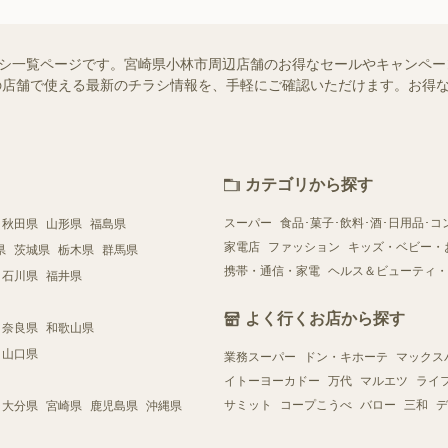
のチラシ一覧ページです。宮崎県小林市周辺店舗のお得なセールやキャンペ
お近くの店舗で使える最新のチラシ情報を、手軽にご確認いただけます。お
カテゴリから探す
スーパー
食品･菓子･飲料･酒･日用品･コ
秋田県
山形県
福島県
家電店
ファッション
キッズ・ベビー・
県
茨城県
栃木県
群馬県
携帯・通信・家電
ヘルス＆ビューティ・
石川県
福井県
よく行くお店から探す
奈良県
和歌山県
山口県
業務スーパー
ドン・キホーテ
マックス
イトーヨーカドー
万代
マルエツ
ライ
サミット
コープこうべ
バロー
三和
デ
大分県
宮崎県
鹿児島県
沖縄県