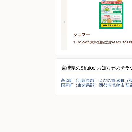
シュフー
〒108-0023 東京都港区芝浦3-19-26 TOP
宮崎県のShufoo!お知らせのチ
高原町（西諸県郡）
えびの市
綾町（
国富町（東諸県郡）
西都市
宮崎市
新