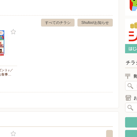
すべてのチラシ
Shufoo!お知らせ
チラ
ゼント♪／
お食事…