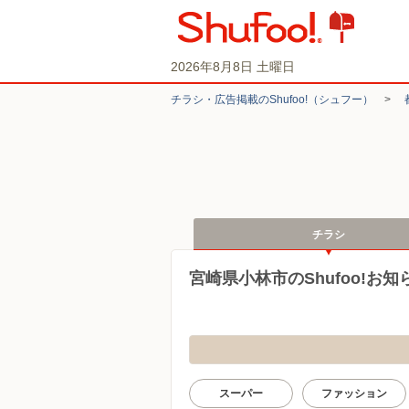
2026年8月8日 土曜日
チラシ・​広告掲載の​Shufoo!​（シュフー）
>
チラシ
宮崎県小林市のShufoo!お
スーパー
ファッション