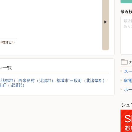
最近
最近
あり
PAN芝浦ビル
ラシ一覧
ス
東諸県郡）
西米良村（児湯郡）
都城市
三股町（北諸県郡）
家
富町（児湯郡）
ホ
シュ