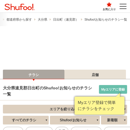
お気に入り
）
都道府県から探す
大分県
日出町（速見郡）
Shufoo!お知らせのチラシ一覧
チラシ
店舗
大分県速見郡日出町のShufoo!お知らせのチラシ
Myエリアに登録
一覧
Myエリア登録で簡単
にチラシをチェック
エリアを絞り込む
すべてのチラシ
Shufoo!お知らせ
新着順