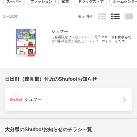
スーパー
ファッション
家電
ドラッグストア
ホームセンタ
1〜1/1枚
表示切替
シュフー
＼会員限定プレゼント♪／ ☆電子マネーやお食事券な
どの豪華賞品が当たる☆シュフーポイントをため...
日出町（速見郡）付近のShufoo!お知らせ
シュフー
大分県のShufoo!お知らせのチラシ一覧