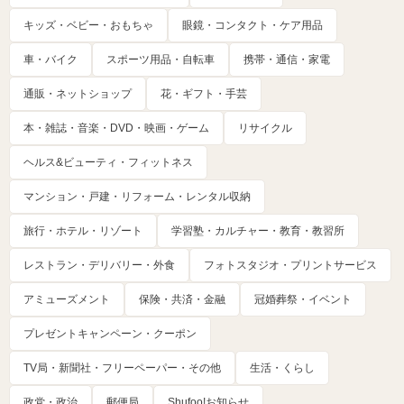
キッズ・ベビー・おもちゃ
眼鏡・コンタクト・ケア用品
車・バイク
スポーツ用品・自転車
携帯・通信・家電
通販・ネットショップ
花・ギフト・手芸
本・雑誌・音楽・DVD・映画・ゲーム
リサイクル
ヘルス&ビューティ・フィットネス
マンション・戸建・リフォーム・レンタル収納
旅行・ホテル・リゾート
学習塾・カルチャー・教育・教習所
レストラン・デリバリー・外食
フォトスタジオ・プリントサービス
アミューズメント
保険・共済・金融
冠婚葬祭・イベント
プレゼントキャンペーン・クーポン
TV局・新聞社・フリーペーパー・その他
生活・くらし
政党・政治
郵便局
Shufoo!お知らせ