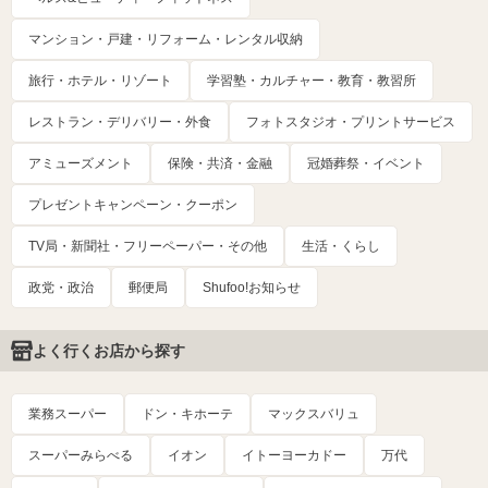
マンション・戸建・リフォーム・レンタル収納
旅行・ホテル・リゾート
学習塾・カルチャー・教育・教習所
レストラン・デリバリー・外食
フォトスタジオ・プリントサービス
アミューズメント
保険・共済・金融
冠婚葬祭・イベント
プレゼントキャンペーン・クーポン
TV局・新聞社・フリーペーパー・その他
生活・くらし
政党・政治
郵便局
Shufoo!お知らせ
よく行くお店から探す
業務スーパー
ドン・キホーテ
マックスバリュ
スーパーみらべる
イオン
イトーヨーカドー
万代