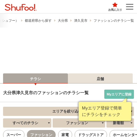
お気に入り
!​（シュフー）
都道府県から探す
大分県
津久見市
ファッションのチラシ一覧
チラシ
店舗
大分県津久見市のファッションのチラシ一覧
Myエリアに登録
Myエリア登録で簡単
エリアを絞り込む
にチラシをチェック
すべてのチラシ
ファッション
新着順
スーパー
ファッション
家電
ドラッグストア
ホームセンタ