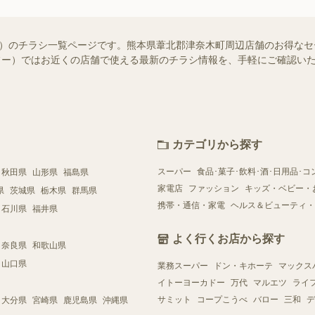
知らせ）のチラシ一覧ページです。熊本県葦北郡津奈木町周辺店舗のお得な
（シュフー）ではお近くの店舗で使える最新のチラシ情報を、手軽にご確認
カテゴリから探す
スーパー
食品･菓子･飲料･酒･日用品･コ
秋田県
山形県
福島県
家電店
ファッション
キッズ・ベビー・
県
茨城県
栃木県
群馬県
携帯・通信・家電
ヘルス＆ビューティ・
石川県
福井県
よく行くお店から探す
奈良県
和歌山県
山口県
業務スーパー
ドン・キホーテ
マックス
イトーヨーカドー
万代
マルエツ
ライ
サミット
コープこうべ
バロー
三和
デ
大分県
宮崎県
鹿児島県
沖縄県