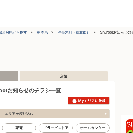
都道府県から探す
>
熊本県
>
津奈木町（葦北郡）
>
Shufoo!お知らせ
店舗
oo!お知らせのチラシ一覧
エリアを絞り込む
家電
ドラッグストア
ホームセンター