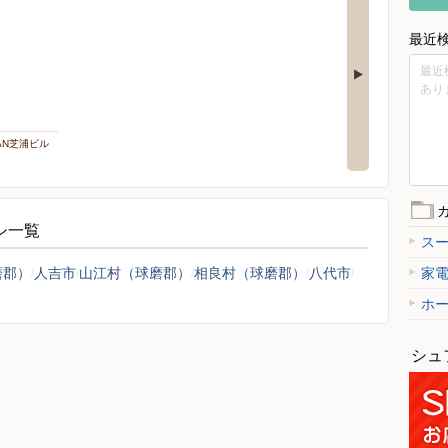
最近
最近
あり
PAN芝浦ビル
ラシ一覧
ス
磨郡）
人吉市
山江村（球磨郡）
相良村（球磨郡）
八代市
家
ホ
シュ