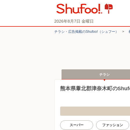
2026年8月7日 金曜日
チラシ・​広告掲載の​Shufoo!​（シュフー）
>
チラシ
熊本県葦北郡津奈木町のShuf
スーパー
ファッション