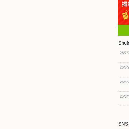
Shu
26/7/
26/6/
26/6/
25/6/
SN