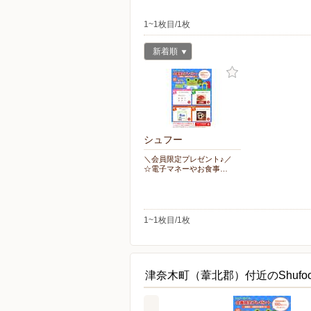
1~1枚目/1枚
新着順
シュフー
＼会員限定プレゼント♪／
☆電子マネーやお食事…
1~1枚目/1枚
津奈木町（葦北郡）付近のShufo