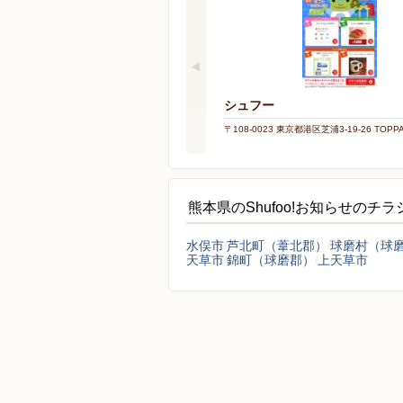
シュフー
〒108-0023 東京都港区芝浦3-19-26 TOP
熊本県のShufoo!お知らせのチ
水俣市
芦北町（葦北郡）
球磨村（球
天草市
錦町（球磨郡）
上天草市