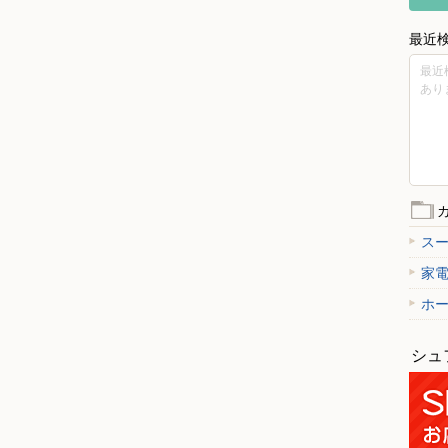
最近
最近
あり
ス
家
ホ
シュ