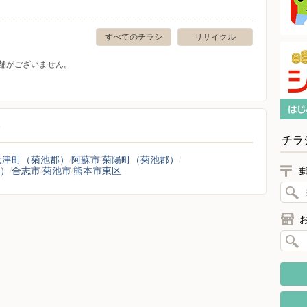
すべてのチラシ
リサイクル
舗がございません。
覧
チラ
大津町（菊池郡）
阿蘇市
菊陽町（菊池郡）
）
合志市
菊池市
熊本市東区