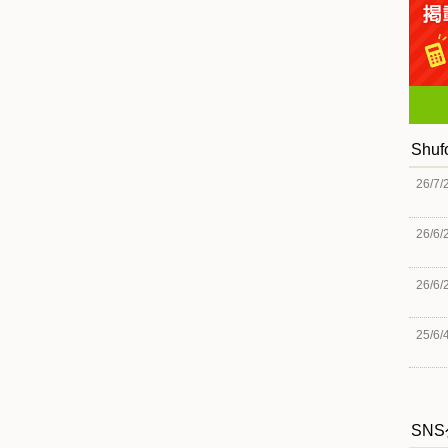
Shu
26/7/
26/6/
26/6/
25/6/
SN