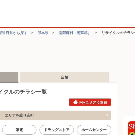
都道府県から探す
>
熊本県
>
南阿蘇村（阿蘇郡）
>
リサイクルのチラシ
店舗
イクルのチラシ一覧
エリアを絞り込む
家電
ドラッグストア
ホームセンター