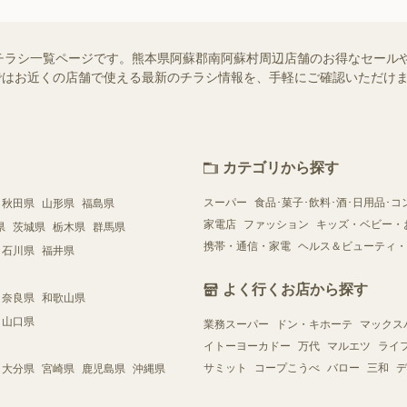
チラシ一覧ページです。熊本県阿蘇郡南阿蘇村周辺店舗のお得なセール
フー）ではお近くの店舗で使える最新のチラシ情報を、手軽にご確認いただ
カテゴリから探す
スーパー
食品･菓子･飲料･酒･日用品･コ
秋田県
山形県
福島県
家電店
ファッション
キッズ・ベビー・
県
茨城県
栃木県
群馬県
携帯・通信・家電
ヘルス＆ビューティ・
石川県
福井県
よく行くお店から探す
奈良県
和歌山県
山口県
業務スーパー
ドン・キホーテ
マックス
イトーヨーカドー
万代
マルエツ
ライ
サミット
コープこうべ
バロー
三和
デ
大分県
宮崎県
鹿児島県
沖縄県