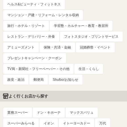
ヘルス&ビューティ・フィットネス
マンション・戸建・リフォーム・レンタル収納
旅行・ホテル・リゾート
学習塾・カルチャー・教育・教習所
レストラン・デリバリー・外食
フォトスタジオ・プリントサービス
アミューズメント
保険・共済・金融
冠婚葬祭・イベント
プレゼントキャンペーン・クーポン
TV局・新聞社・フリーペーパー・その他
生活・くらし
政党・政治
郵便局
Shufoo!お知らせ
よく行くお店から探す
業務スーパー
ドン・キホーテ
マックスバリュ
スーパーみらべる
イオン
イトーヨーカドー
万代