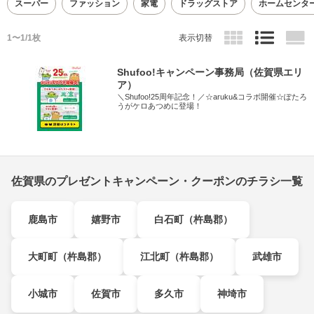
スーパー
ファッション
家電
ドラッグストア
ホームセンタ
1〜1/1枚
表示切替
Shufoo!キャンペーン事務局（佐賀県エリ
ア）
＼Shufoo!25周年記念！／☆aruku&コラボ開催☆ぽたろ
うがケロあつめに登場！
佐賀県のプレゼントキャンペーン・クーポンのチラシ一覧
鹿島市
嬉野市
白石町（杵島郡）
大町町（杵島郡）
江北町（杵島郡）
武雄市
小城市
佐賀市
多久市
神埼市