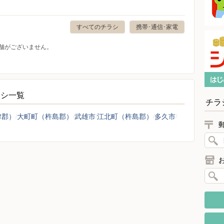
すべてのチラシ
携帯･通信･家電
舗がございません。
ラシ一覧
チラ
津郡）
大町町（杵島郡）
武雄市
江北町（杵島郡）
多久市