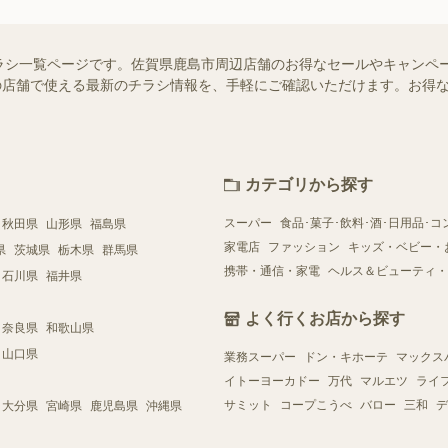
ラシ一覧ページです。佐賀県鹿島市周辺店舗のお得なセールやキャンペ
お近くの店舗で使える最新のチラシ情報を、手軽にご確認いただけます。お
カテゴリから探す
スーパー
食品･菓子･飲料･酒･日用品･コ
秋田県
山形県
福島県
家電店
ファッション
キッズ・ベビー・
県
茨城県
栃木県
群馬県
携帯・通信・家電
ヘルス＆ビューティ・
石川県
福井県
よく行くお店から探す
奈良県
和歌山県
山口県
業務スーパー
ドン・キホーテ
マックス
イトーヨーカドー
万代
マルエツ
ライ
サミット
コープこうべ
バロー
三和
デ
大分県
宮崎県
鹿児島県
沖縄県