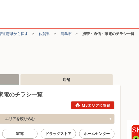
都道府県から探す
>
佐賀県
>
鹿島市
>
携帯・通信・家電のチラシ一覧
店舗
家電のチラシ一覧
エリアを絞り込む
家電
ドラッグストア
ホームセンター