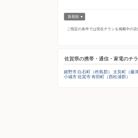
新着順
ご指定の条件では現在チラシを掲載中の店
佐賀県の携帯・通信・家電のチ
嬉野市
白石町（杵島郡）
太良町（藤
小城市
佐賀市
有田町（西松浦郡）