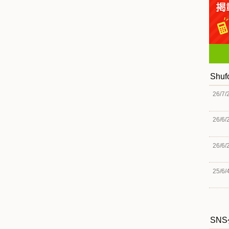
Shu
26/7/
26/6/
26/6/
25/6/
SN