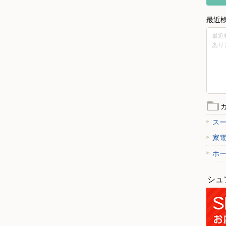
最近
最近
あり
ス
家
ホ
シュ