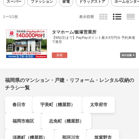
スーパー
ファッション
家電
ドラッグストア
ホームセンタ
1〜1/1枚
表示切替
タマホーム/飯塚営業所
【9/6(日)まで】PayPayポイント最大4万円分 予約来場
で進呈
新着
福岡県のマンション・戸建・リフォーム・レンタル収納の
チラシ一覧
春日市
宇美町（糟屋郡）
太宰府市
福岡市南区
志免町（糟屋郡）
須惠町（糟屋郡）
那珂川市
筑紫野市