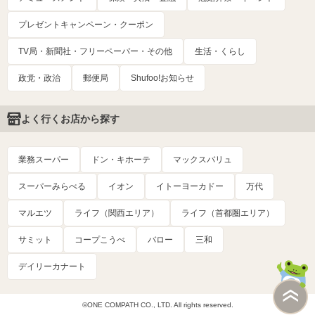
プレゼントキャンペーン・クーポン
TV局・新聞社・フリーペーパー・その他
生活・くらし
政党・政治
郵便局
Shufoo!お知らせ
よく行くお店から探す
業務スーパー
ドン・キホーテ
マックスバリュ
スーパーみらべる
イオン
イトーヨーカドー
万代
マルエツ
ライフ（関西エリア）
ライフ（首都圏エリア）
サミット
コープこうべ
バロー
三和
デイリーカナート
©ONE COMPATH CO., LTD. All rights reserved.