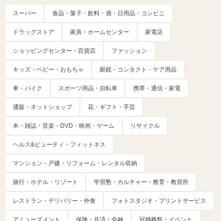
スーパー
食品・菓子・飲料・酒・日用品・コンビニ
ドラッグストア
家具・ホームセンター
家電店
ショッピングセンター・百貨店
ファッション
キッズ・ベビー・おもちゃ
眼鏡・コンタクト・ケア用品
車・バイク
スポーツ用品・自転車
携帯・通信・家電
通販・ネットショップ
花・ギフト・手芸
本・雑誌・音楽・DVD・映画・ゲーム
リサイクル
ヘルス&ビューティ・フィットネス
マンション・戸建・リフォーム・レンタル収納
旅行・ホテル・リゾート
学習塾・カルチャー・教育・教習所
レストラン・デリバリー・外食
フォトスタジオ・プリントサービス
アミューズメント
保険・共済・金融
冠婚葬祭・イベント