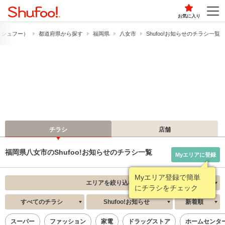
お気に入り
!​（シュフー）
都道府県から探す
福岡県
八女市
Shufoo!お知らせのチラシ一覧
チラシ
店舗
福岡県八女市のShufoo!お知らせのチラシ一覧
Myエリアに登録
Myエリア登録で簡単
エリアを絞り込む
にチラシをチェック
すべてのチラシ
Shufoo!お知らせ
新着順
スーパー
ファッション
家電
ドラッグストア
ホームセンタ