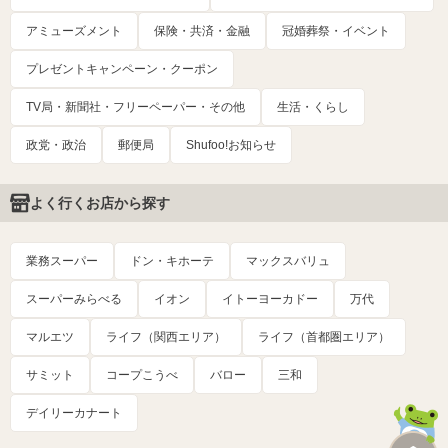
アミューズメント
保険・共済・金融
冠婚葬祭・イベント
プレゼントキャンペーン・クーポン
TV局・新聞社・フリーペーパー・その他
生活・くらし
政党・政治
郵便局
Shufoo!お知らせ
よく行くお店から探す
業務スーパー
ドン・キホーテ
マックスバリュ
スーパーみらべる
イオン
イトーヨーカドー
万代
マルエツ
ライフ（関西エリア）
ライフ（首都圏エリア）
サミット
コープこうべ
バロー
三和
デイリーカナート