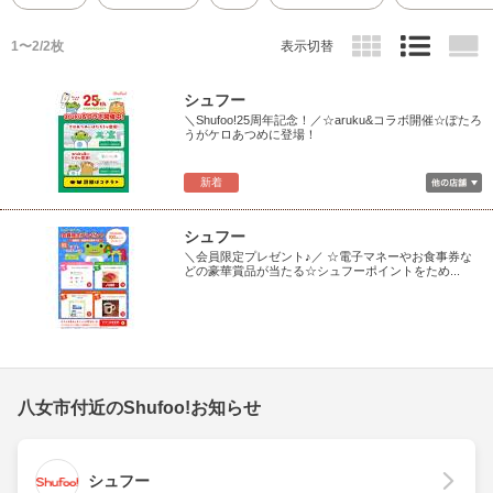
1〜2/2枚
表示切替
シュフー
＼Shufoo!25周年記念！／☆aruku&コラボ開催☆ぽたろ
うがケロあつめに登場！
新着
シュフー
＼会員限定プレゼント♪／ ☆電子マネーやお食事券な
どの豪華賞品が当たる☆シュフーポイントをため...
八女市付近のShufoo!お知らせ
シュフー