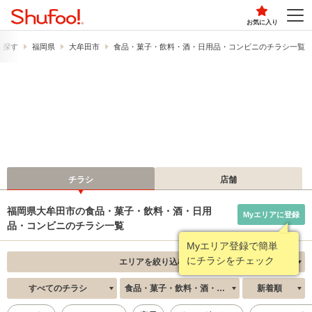
お気に入り
ら探す
福岡県
大牟田市
食品・菓子・飲料・酒・日用品・コンビニのチラシ一覧
チラシ
店舗
福岡県大牟田市の食品・菓子・飲料・酒・日用
Myエリアに登録
品・コンビニのチラシ一覧
Myエリア登録で簡単
にチラシをチェック
エリアを絞り込む
すべてのチラシ
食品・菓子・飲料・酒・日用品・コンビニ
新着順