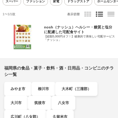
スーパー
ファッション
家電
ドラッグストア
ホームセンタ
1〜1/1枚
表示切替
nosh（ナッシュ）ヘルシー・糖質と塩分
に配慮した宅配食サイト
【総額5,000円オフ！】健康的で美味しい宅配サービス
「ナッシュ」
福岡県の食品・菓子・飲料・酒・日用品・コンビニのチラ
シ一覧
みやま市
柳川市
大木町（三潴郡）
大川市
筑後市
八女市
広川町（八女郡）
久留米市