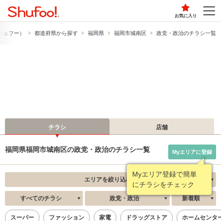
お気に入り
​（シュフー）
都道府県から探す
福岡県
福岡市城南区
政党・政治のチラシ一覧
チラシ
店舗
福岡県福岡市城南区の政党・政治のチラシ一覧
Myエリアに登録
Myエリア登録で簡単
エリアを絞り込む
にチラシをチェック
すべてのチラシ
政党・政治
新着順
スーパー
ファッション
家電
ドラッグストア
ホームセンタ