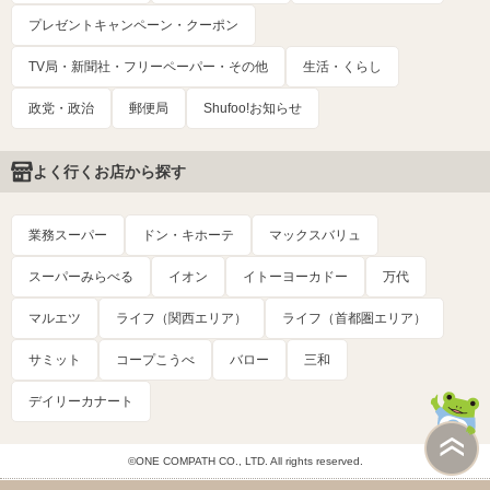
プレゼントキャンペーン・クーポン
TV局・新聞社・フリーペーパー・その他
生活・くらし
政党・政治
郵便局
Shufoo!お知らせ
よく行くお店から探す
業務スーパー
ドン・キホーテ
マックスバリュ
スーパーみらべる
イオン
イトーヨーカドー
万代
マルエツ
ライフ（関西エリア）
ライフ（首都圏エリア）
サミット
コープこうべ
バロー
三和
デイリーカナート
©ONE COMPATH CO., LTD. All rights reserved.