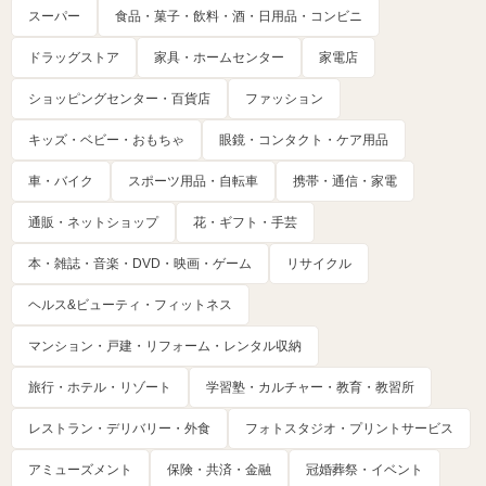
スーパー
食品・菓子・飲料・酒・日用品・コンビニ
ドラッグストア
家具・ホームセンター
家電店
ショッピングセンター・百貨店
ファッション
キッズ・ベビー・おもちゃ
眼鏡・コンタクト・ケア用品
車・バイク
スポーツ用品・自転車
携帯・通信・家電
通販・ネットショップ
花・ギフト・手芸
本・雑誌・音楽・DVD・映画・ゲーム
リサイクル
ヘルス&ビューティ・フィットネス
マンション・戸建・リフォーム・レンタル収納
旅行・ホテル・リゾート
学習塾・カルチャー・教育・教習所
レストラン・デリバリー・外食
フォトスタジオ・プリントサービス
アミューズメント
保険・共済・金融
冠婚葬祭・イベント