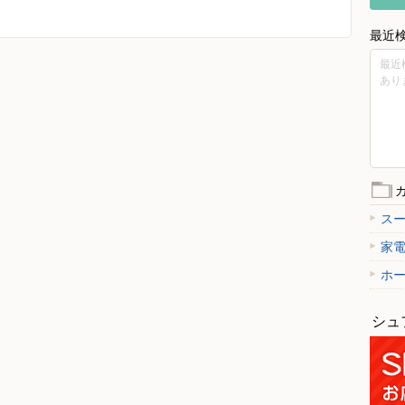
最近
最近
あり
ス
家
ホ
シュ