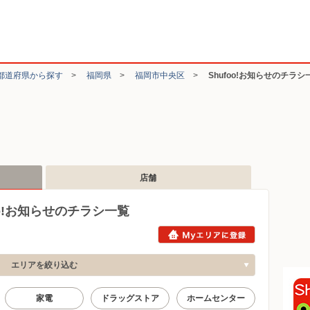
都道府県から探す
>
福岡県
>
福岡市中央区
>
Shufoo!お知らせのチラシ
店舗
o!お知らせのチラシ一覧
エリアを絞り込む
家電
ドラッグストア
ホームセンター