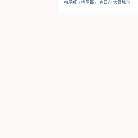
粕屋町（糟屋郡）
春日市
大野城市