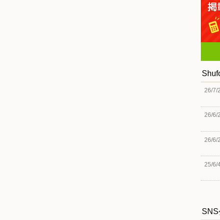
Shu
26/7/
26/6/
26/6/
25/6/
SN