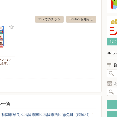
すべてのチラシ
Shufoo!お知らせ
チラ
ゼント♪／
お食事…
ラシ一覧
区
福岡市早良区
福岡市南区
福岡市西区
志免町（糟屋郡）