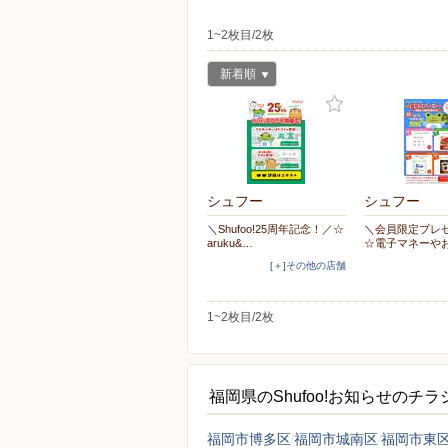
1~2枚目/2枚
新着順
シュフー
シュフー
＼Shufoo!25周年記念！／☆
＼会員限定プレ
aruku&…
☆電子マネーや
[＋]その他の店舗
1~2枚目/2枚
福岡県のShufoo!お知らせのチ
福岡市博多区
福岡市城南区
福岡市東