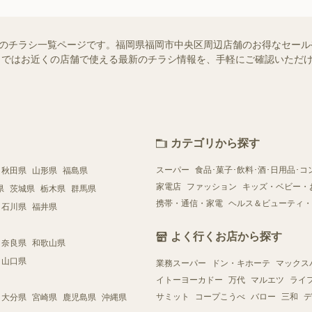
らせ）のチラシ一覧ページです。福岡県福岡市中央区周辺店舗のお得なセー
ュフー）ではお近くの店舗で使える最新のチラシ情報を、手軽にご確認いた
カテゴリから探す
スーパー
食品･菓子･飲料･酒･日用品･コ
秋田県
山形県
福島県
家電店
ファッション
キッズ・ベビー・
県
茨城県
栃木県
群馬県
携帯・通信・家電
ヘルス＆ビューティ・
石川県
福井県
よく行くお店から探す
奈良県
和歌山県
山口県
業務スーパー
ドン・キホーテ
マックス
イトーヨーカドー
万代
マルエツ
ライ
サミット
コープこうべ
バロー
三和
デ
大分県
宮崎県
鹿児島県
沖縄県