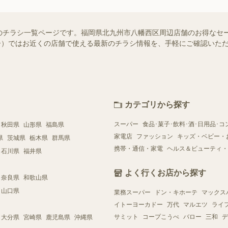
のチラシ一覧ページです。福岡県北九州市八幡西区周辺店舗のお得なセ
シュフー）ではお近くの店舗で使える最新のチラシ情報を、手軽にご確認い
カテゴリから探す
スーパー
食品･菓子･飲料･酒･日用品･コ
秋田県
山形県
福島県
家電店
ファッション
キッズ・ベビー・
県
茨城県
栃木県
群馬県
携帯・通信・家電
ヘルス＆ビューティ・
石川県
福井県
よく行くお店から探す
奈良県
和歌山県
山口県
業務スーパー
ドン・キホーテ
マックス
イトーヨーカドー
万代
マルエツ
ライ
サミット
コープこうべ
バロー
三和
デ
大分県
宮崎県
鹿児島県
沖縄県