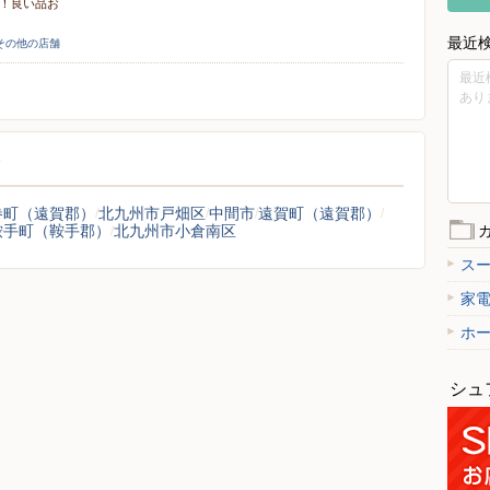
援！良い品お
最近
]その他の店舗
最近
あり
覧
巻町（遠賀郡）
北九州市戸畑区
中間市
遠賀町（遠賀郡）
鞍手町（鞍手郡）
北九州市小倉南区
ス
家
ホ
シュ