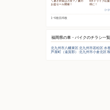
＼暑さ対策は万全？／夏の
8月ドライブ応
お盆セール開催！
得に！
[＋
1~6枚目/6枚
福岡県の車・バイクのチラシ一
北九州市八幡東区
北九州市若松区
水
芦屋町（遠賀郡）
北九州市小倉北区