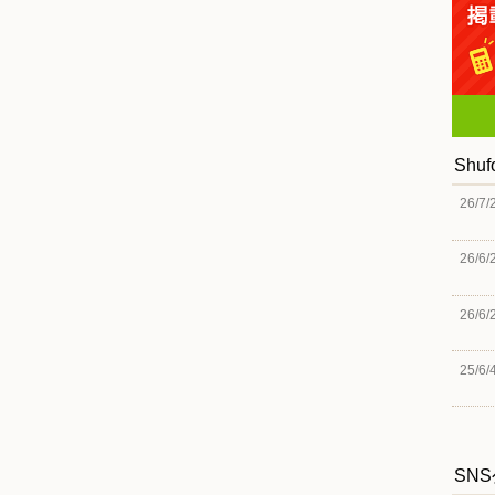
Shu
26/7/
26/6/
26/6/
25/6/
SN