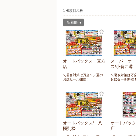
1~6枚目/6枚
新着順
オートバックス・直方
スーパーオー
店
ス/小倉西港
＼暑さ対策は万全？／夏の
＼暑さ対策は万
お盆セール開催！
お盆セール開催
オートバックス/・八
オートバック
幡則松
店