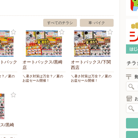
すべてのチラシ
車･バイク
トバック
オートバックス/黒崎
オートバックス/下関
チラ
店
西店
全？／夏の
＼暑さ対策は万全？／夏の
＼暑さ対策は万全？／夏の
！
お盆セール開催！
お盆セール開催！
ス/黒崎