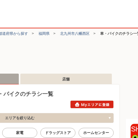
都道府県から探す
>
福岡県
>
北九州市八幡西区
>
車・バイクのチラシ一
店舗
・バイクのチラシ一覧
エリアを絞り込む
家電
ドラッグストア
ホームセンター