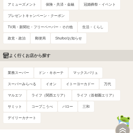
アミューズメント
保険・共済・金融
冠婚葬祭・イベント
プレゼントキャンペーン・クーポン
TV局・新聞社・フリーペーパー・その他
生活・くらし
政党・政治
郵便局
Shufoo!お知らせ
よく行くお店から探す
業務スーパー
ドン・キホーテ
マックスバリュ
スーパーみらべる
イオン
イトーヨーカドー
万代
マルエツ
ライフ（関西エリア）
ライフ（首都圏エリア）
サミット
コープこうべ
バロー
三和
デイリーカナート