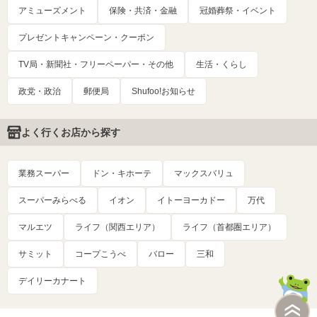
アミューズメント
保険・共済・金融
冠婚葬祭・イベント
プレゼントキャンペーン・クーポン
TV局・新聞社・フリーペーパー・その他
生活・くらし
政党・政治
郵便局
Shufoo!お知らせ
よく行くお店から探す
業務スーパー
ドン・キホーテ
マックスバリュ
スーパーみらべる
イオン
イトーヨーカドー
万代
マルエツ
ライフ（関西エリア）
ライフ（首都圏エリア）
サミット
コープこうべ
バロー
三和
デイリーカナート