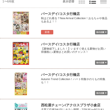
1〜6/6枚
表示切替
バースデイ/コスタ行橋店
秋はどれ着る？New Arrival Collection！おもちゃや食品
もあるよ！！
新着
バースデイ/コスタ行橋店
【夏物値下しました！】いますぐ使える夏物がお買い
得価格に♪夏物まとめ買いのチャンス！
バースデイ/コスタ行橋店
Autumn Trend Collection！ハート特集やのりもの特集
も！！
西松屋チェーン/アクロスプラザ小倉店
子育て応援SALE!!｜チラシ期間：7/30(木)〜8/11(火)