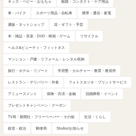
キッズ・ベビー・おもちゃ
眼鏡・コンタクト・ケア用品
車・バイク
スポーツ用品・自転車
携帯・通信・家電
通販・ネットショップ
花・ギフト・手芸
本・雑誌・音楽・DVD・映画・ゲーム
リサイクル
ヘルス&ビューティ・フィットネス
マンション・戸建・リフォーム・レンタル収納
旅行・ホテル・リゾート
学習塾・カルチャー・教育・教習所
レストラン・デリバリー・外食
フォトスタジオ・プリントサービス
アミューズメント
保険・共済・金融
冠婚葬祭・イベント
プレゼントキャンペーン・クーポン
TV局・新聞社・フリーペーパー・その他
生活・くらし
政党・政治
郵便局
Shufoo!お知らせ