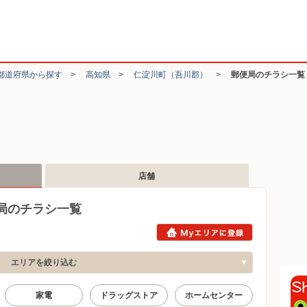
都道府県から探す
>
高知県
>
仁淀川町（吾川郡）
>
郵便局のチラシ一覧
店舗
局のチラシ一覧
エリアを絞り込む
家電
ドラッグストア
ホームセンター