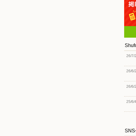
Shu
26/7/
26/6/
26/6/
25/6/
SN