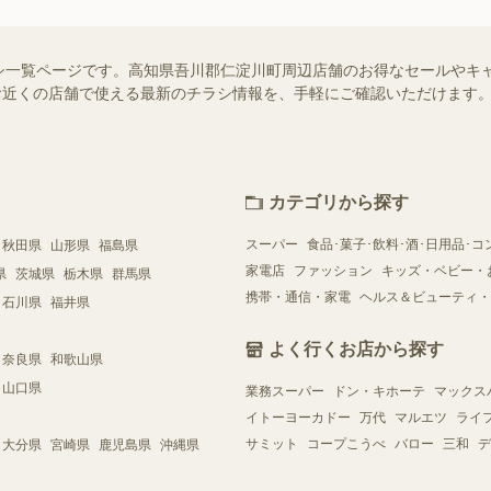
シ一覧ページです。高知県吾川郡仁淀川町周辺店舗のお得なセールやキ
）ではお近くの店舗で使える最新のチラシ情報を、手軽にご確認いただけま
カテゴリから探す
スーパー
食品･菓子･飲料･酒･日用品･コ
秋田県
山形県
福島県
家電店
ファッション
キッズ・ベビー・
県
茨城県
栃木県
群馬県
携帯・通信・家電
ヘルス＆ビューティ・
石川県
福井県
よく行くお店から探す
奈良県
和歌山県
山口県
業務スーパー
ドン・キホーテ
マックス
イトーヨーカドー
万代
マルエツ
ライ
サミット
コープこうべ
バロー
三和
デ
大分県
宮崎県
鹿児島県
沖縄県