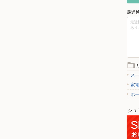
最近
最近
あり
ス
家
ホ
シュ