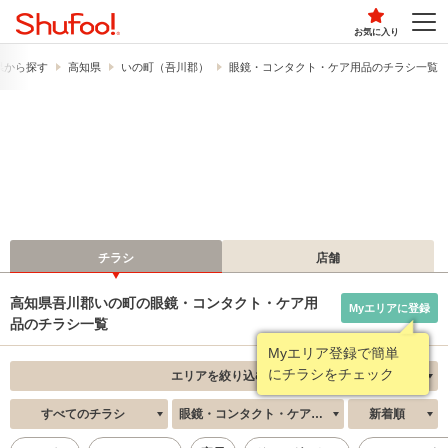
お気に入り
県から探す
高知県
いの町（吾川郡）
眼鏡・コンタクト・ケア用品のチラシ一覧
チラシ
店舗
高知県吾川郡いの町の眼鏡・コンタクト・ケア用
Myエリアに登録
品のチラシ一覧
Myエリア登録で簡単
にチラシをチェック
エリアを絞り込む
すべてのチラシ
眼鏡・コンタクト・ケア用品
新着順