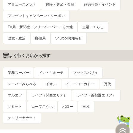
アミューズメント
保険・共済・金融
冠婚葬祭・イベント
プレゼントキャンペーン・クーポン
TV局・新聞社・フリーペーパー・その他
生活・くらし
政党・政治
郵便局
Shufoo!お知らせ
よく行くお店から探す
業務スーパー
ドン・キホーテ
マックスバリュ
スーパーみらべる
イオン
イトーヨーカドー
万代
マルエツ
ライフ（関西エリア）
ライフ（首都圏エリア）
サミット
コープこうべ
バロー
三和
デイリーカナート