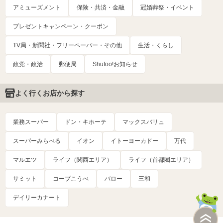
アミューズメント
保険・共済・金融
冠婚葬祭・イベント
プレゼントキャンペーン・クーポン
TV局・新聞社・フリーペーパー・その他
生活・くらし
政党・政治
郵便局
Shufoo!お知らせ
よく行くお店から探す
業務スーパー
ドン・キホーテ
マックスバリュ
スーパーみらべる
イオン
イトーヨーカドー
万代
マルエツ
ライフ（関西エリア）
ライフ（首都圏エリア）
サミット
コープこうべ
バロー
三和
デイリーカナート