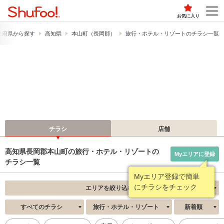
お気に入り
道府県から探す
高知県
本山町（長岡郡）
旅行・ホテル・リゾートのチラシ一覧
チラシ
店舗
高知県長岡郡本山町の旅行・ホテル・リゾートの
Myエリアに登録
チラシ一覧
Myエリア登録で簡単
にチラシをチェック
エリアを絞り込む
すべてのチラシ
旅行・ホテル・リゾート
新着順