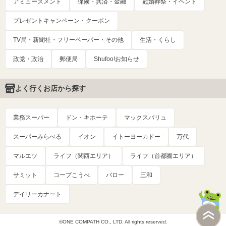
アミューズメント
保険・共済・金融
冠婚葬祭・イベント
プレゼントキャンペーン・クーポン
TV局・新聞社・フリーペーパー・その他
生活・くらし
政党・政治
郵便局
Shufoo!お知らせ
よく行くお店から探す
業務スーパー
ドン・キホーテ
マックスバリュ
スーパーみらべる
イオン
イトーヨーカドー
万代
マルエツ
ライフ（関西エリア）
ライフ（首都圏エリア）
サミット
コープこうべ
バロー
三和
デイリーカナート
©ONE COMPATH CO., LTD. All rights reserved.