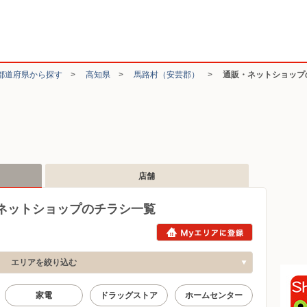
都道府県から探す
>
高知県
>
馬路村（安芸郡）
>
通販・ネットショップ
店舗
ネットショップのチラシ一覧
エリアを絞り込む
家電
ドラッグストア
ホームセンター