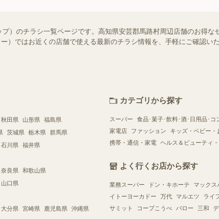
ップ）のチラシ一覧ページです。高知県安芸郡馬路村周辺店舗のお得な
（シュフー）ではお近くの店舗で使える最新のチラシ情報を、手軽にご確認
カテゴリから探す
スーパー
食品･菓子･飲料･酒･日用品･コ
秋田県
山形県
福島県
家電店
ファッション
キッズ・ベビー・
県
茨城県
栃木県
群馬県
携帯・通信・家電
ヘルス＆ビューティ・
石川県
福井県
よく行くお店から探す
奈良県
和歌山県
山口県
業務スーパー
ドン・キホーテ
マックス
イトーヨーカドー
万代
マルエツ
ライ
サミット
コープこうべ
バロー
三和
デ
大分県
宮崎県
鹿児島県
沖縄県