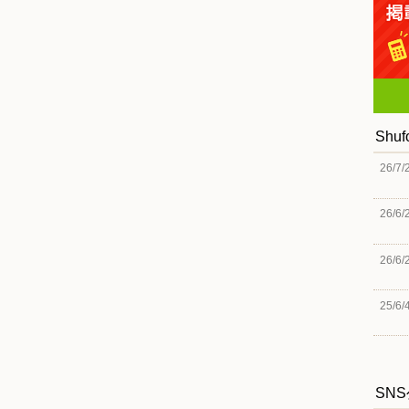
Shu
26/7/
26/6/
26/6/
25/6/
SN