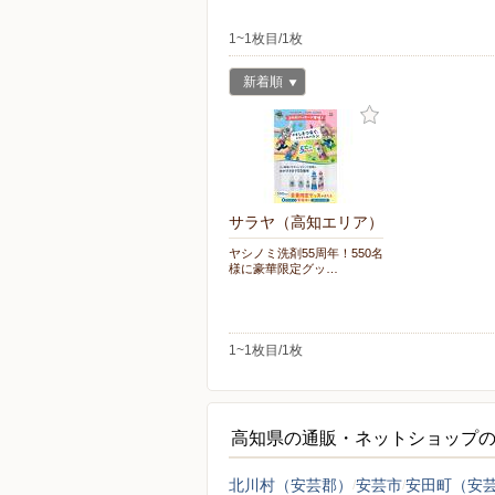
1~1枚目/1枚
新着順
サラヤ（高知エリア）
ヤシノミ洗剤55周年！550名
様に豪華限定グッ…
1~1枚目/1枚
高知県の通販・ネットショップ
北川村（安芸郡）
安芸市
安田町（安