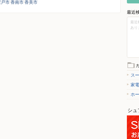
室戸市
香南市
香美市
最近
最近
あり
ス
家
ホ
シュ