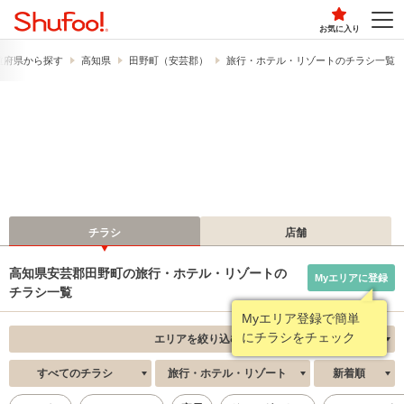
お気に入り
道府県から探す
高知県
田野町（安芸郡）
旅行・ホテル・リゾートのチラシ一覧
チラシ
店舗
高知県安芸郡田野町の旅行・ホテル・リゾートの
Myエリアに登録
チラシ一覧
Myエリア登録で簡単
にチラシをチェック
エリアを絞り込む
すべてのチラシ
旅行・ホテル・リゾート
新着順