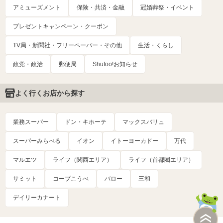
アミューズメント
保険・共済・金融
冠婚葬祭・イベント
プレゼントキャンペーン・クーポン
TV局・新聞社・フリーペーパー・その他
生活・くらし
政党・政治
郵便局
Shufoo!お知らせ
よく行くお店から探す
業務スーパー
ドン・キホーテ
マックスバリュ
スーパーみらべる
イオン
イトーヨーカドー
万代
マルエツ
ライフ（関西エリア）
ライフ（首都圏エリア）
サミット
コープこうべ
バロー
三和
デイリーカナート