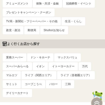
アミューズメント
保険・共済・金融
冠婚葬祭・イベント
プレゼントキャンペーン・クーポン
TV局・新聞社・フリーペーパー・その他
生活・くらし
政党・政治
郵便局
Shufoo!お知らせ
よく行くお店から探す
業務スーパー
ドン・キホーテ
マックスバリュ
スーパーみらべる
イオン
イトーヨーカドー
万代
マルエツ
ライフ（関西エリア）
ライフ（首都圏エリア）
サミット
コープこうべ
バロー
三和
デイリーカナート