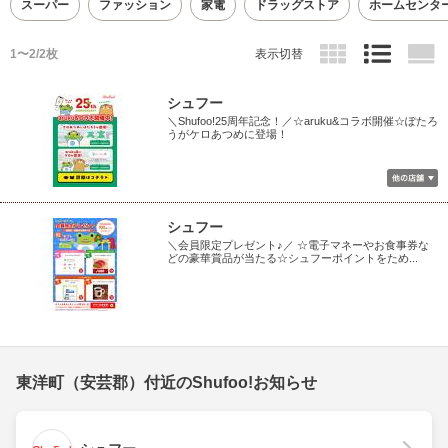
スーパー
ファッション
家電
ドラッグストア
ホームセンタ
1〜2/2枚
表示切替
シュフー
＼Shufoo!25周年記念！／☆aruku&コラボ開催☆ぽたろ
うがケロあつめに登場！
シュフー
＼会員限定プレゼント♪／ ☆電子マネーやお食事券な
どの豪華賞品が当たる☆シュフーポイントをため...
東洋町（安芸郡）付近のShufoo!お知らせ