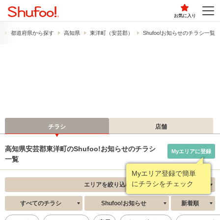
お気に入り
）
都道府県から探す
高知県
東洋町（安芸郡）
Shufoo!お知らせのチラシ一覧
チラシ
店舗
高知県安芸郡東洋町のShufoo!お知らせのチラシ
Myエリアに登録
一覧
Myエリア登録で簡単
にチラシをチェック
エリアを絞り込む
すべてのチラシ
Shufoo!お知らせ
新着順