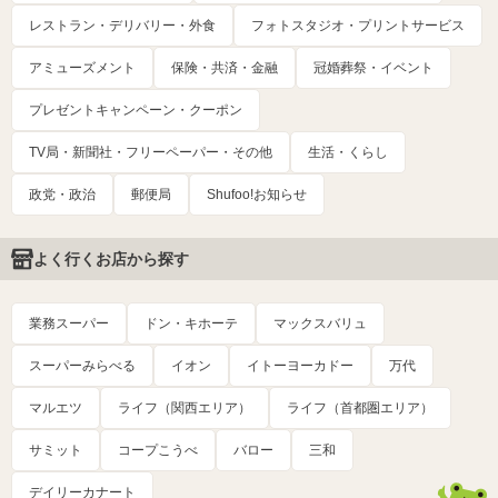
レストラン・デリバリー・外食
フォトスタジオ・プリントサービス
アミューズメント
保険・共済・金融
冠婚葬祭・イベント
プレゼントキャンペーン・クーポン
TV局・新聞社・フリーペーパー・その他
生活・くらし
政党・政治
郵便局
Shufoo!お知らせ
よく行くお店から探す
業務スーパー
ドン・キホーテ
マックスバリュ
スーパーみらべる
イオン
イトーヨーカドー
万代
マルエツ
ライフ（関西エリア）
ライフ（首都圏エリア）
サミット
コープこうべ
バロー
三和
デイリーカナート