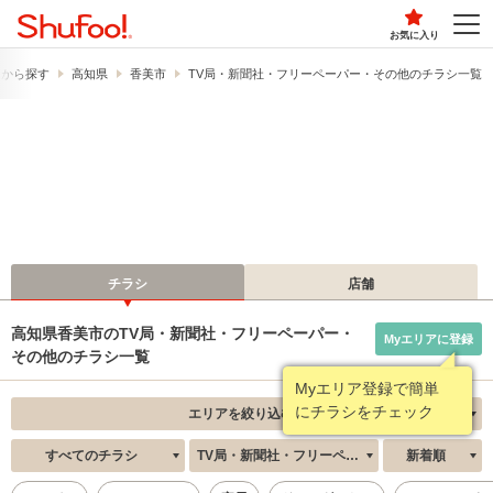
お気に入り
県から探す
高知県
香美市
TV局・新聞社・フリーペーパー・その他のチラシ一覧
チラシ
店舗
高知県香美市のTV局・新聞社・フリーペーパー・
Myエリアに登録
その他のチラシ一覧
Myエリア登録で簡単
にチラシをチェック
エリアを絞り込む
すべてのチラシ
TV局・新聞社・フリーペーパー・その他
新着順