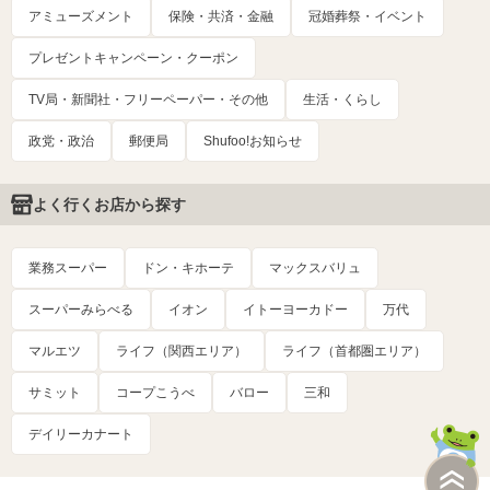
アミューズメント
保険・共済・金融
冠婚葬祭・イベント
プレゼントキャンペーン・クーポン
TV局・新聞社・フリーペーパー・その他
生活・くらし
政党・政治
郵便局
Shufoo!お知らせ
よく行くお店から探す
業務スーパー
ドン・キホーテ
マックスバリュ
スーパーみらべる
イオン
イトーヨーカドー
万代
マルエツ
ライフ（関西エリア）
ライフ（首都圏エリア）
サミット
コープこうべ
バロー
三和
デイリーカナート