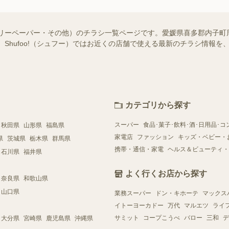
フリーペーパー・その他）のチラシ一覧ページです。愛媛県喜多郡内子町
 Shufoo!（シュフー）ではお近くの店舗で使える最新のチラシ情報
カテゴリから探す
スーパー
食品･菓子･飲料･酒･日用品･コ
秋田県
山形県
福島県
家電店
ファッション
キッズ・ベビー・
県
茨城県
栃木県
群馬県
携帯・通信・家電
ヘルス＆ビューティ・
石川県
福井県
よく行くお店から探す
奈良県
和歌山県
山口県
業務スーパー
ドン・キホーテ
マックス
イトーヨーカドー
万代
マルエツ
ライ
サミット
コープこうべ
バロー
三和
デ
大分県
宮崎県
鹿児島県
沖縄県