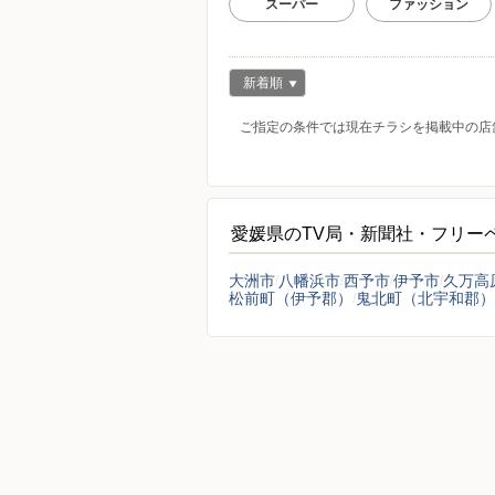
スーパー
ファッション
新着順
ご指定の条件では現在チラシを掲載中の店
愛媛県のTV局・新聞社・フリー
大洲市
八幡浜市
西予市
伊予市
久万高
松前町（伊予郡）
鬼北町（北宇和郡）