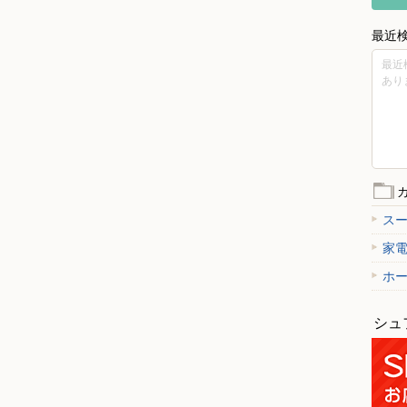
最近
最近
あり
ス
家
ホ
シュ