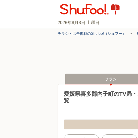
2026年8月8日 土曜日
チラシ・​広告掲載の​Shufoo!​（シュフー）
>
チラシ
愛媛県喜多郡内子町のTV局
覧