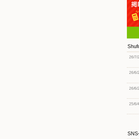
Shu
26/7/
26/6/
26/6/
25/6/
SN