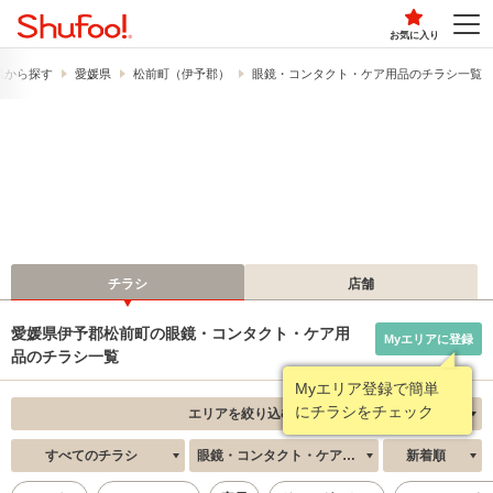
お気に入り
県から探す
愛媛県
松前町（伊予郡）
眼鏡・コンタクト・ケア用品のチラシ一覧
チラシ
店舗
愛媛県伊予郡松前町の眼鏡・コンタクト・ケア用
Myエリアに登録
品のチラシ一覧
Myエリア登録で簡単
にチラシをチェック
エリアを絞り込む
すべてのチラシ
眼鏡・コンタクト・ケア用品
新着順