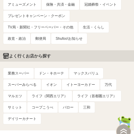
アミューズメント
保険・共済・金融
冠婚葬祭・イベント
プレゼントキャンペーン・クーポン
TV局・新聞社・フリーペーパー・その他
生活・くらし
政党・政治
郵便局
Shufoo!お知らせ
よく行くお店から探す
業務スーパー
ドン・キホーテ
マックスバリュ
スーパーみらべる
イオン
イトーヨーカドー
万代
マルエツ
ライフ（関西エリア）
ライフ（首都圏エリア）
サミット
コープこうべ
バロー
三和
デイリーカナート