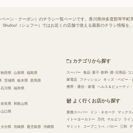
ンペーン・クーポン）のチラシ一覧ページです。香川県仲多度郡琴平町
 Shufoo!（シュフー）ではお近くの店舗で使える最新のチラシ情報
カテゴリから探す
スーパー
食品･菓子･飲料･酒･日用品･コ
秋田県
山形県
福島県
家電店
ファッション
キッズ・ベビー・
県
茨城県
栃木県
群馬県
携帯・通信・家電
ヘルス＆ビューティ・
石川県
福井県
よく行くお店から探す
奈良県
和歌山県
山口県
業務スーパー
ドン・キホーテ
マックス
イトーヨーカドー
万代
マルエツ
ライ
サミット
コープこうべ
バロー
三和
デ
大分県
宮崎県
鹿児島県
沖縄県