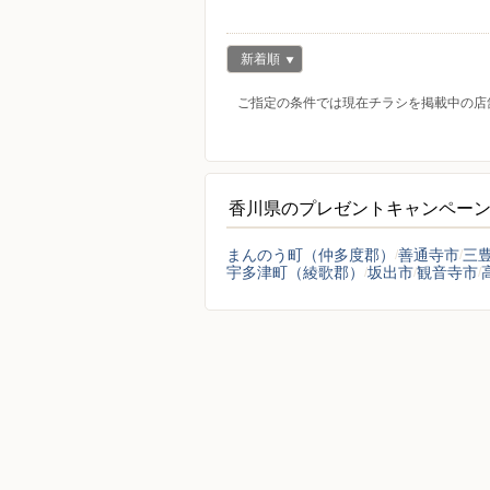
新着順
ご指定の条件では現在チラシを掲載中の店
香川県のプレゼントキャンペー
まんのう町（仲多度郡）
善通寺市
三
宇多津町（綾歌郡）
坂出市
観音寺市