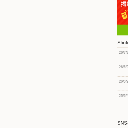
Shu
26/7/
26/6/
26/6/
25/6/
SN