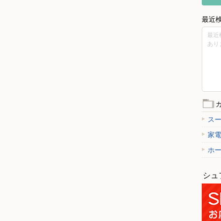
最近
最近
あり
ス
家
ホ
シュ