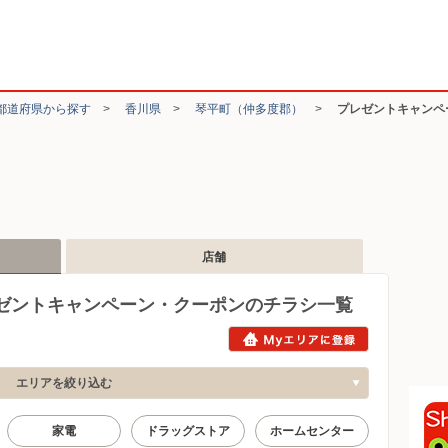
都道府県から探す
>
香川県
>
琴平町（仲多度郡）
>
プレゼントキャンペ
店舗
ゼントキャンペーン・クーポンのチラシ一覧
エリアを絞り込む
家電
ドラッグストア
ホームセンター