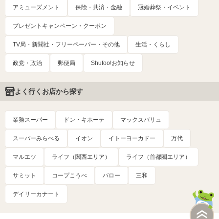
アミューズメント
保険・共済・金融
冠婚葬祭・イベント
プレゼントキャンペーン・クーポン
TV局・新聞社・フリーペーパー・その他
生活・くらし
政党・政治
郵便局
Shufoo!お知らせ
よく行くお店から探す
業務スーパー
ドン・キホーテ
マックスバリュ
スーパーみらべる
イオン
イトーヨーカドー
万代
マルエツ
ライフ（関西エリア）
ライフ（首都圏エリア）
サミット
コープこうべ
バロー
三和
デイリーカナート