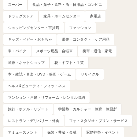
スーパー
食品・菓子・飲料・酒・日用品・コンビニ
ドラッグストア
家具・ホームセンター
家電店
ショッピングセンター・百貨店
ファッション
キッズ・ベビー・おもちゃ
眼鏡・コンタクト・ケア用品
車・バイク
スポーツ用品・自転車
携帯・通信・家電
通販・ネットショップ
花・ギフト・手芸
本・雑誌・音楽・DVD・映画・ゲーム
リサイクル
ヘルス&ビューティ・フィットネス
マンション・戸建・リフォーム・レンタル収納
旅行・ホテル・リゾート
学習塾・カルチャー・教育・教習所
レストラン・デリバリー・外食
フォトスタジオ・プリントサービス
アミューズメント
保険・共済・金融
冠婚葬祭・イベント