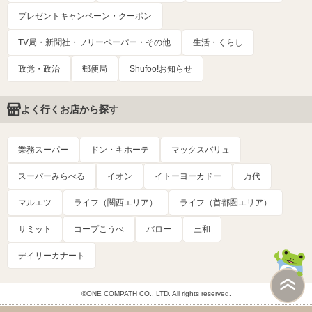
プレゼントキャンペーン・クーポン
TV局・新聞社・フリーペーパー・その他
生活・くらし
政党・政治
郵便局
Shufoo!お知らせ
よく行くお店から探す
業務スーパー
ドン・キホーテ
マックスバリュ
スーパーみらべる
イオン
イトーヨーカドー
万代
マルエツ
ライフ（関西エリア）
ライフ（首都圏エリア）
サミット
コープこうべ
バロー
三和
デイリーカナート
©ONE COMPATH CO., LTD. All rights reserved.