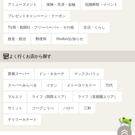
アミューズメント
保険・共済・金融
冠婚葬祭・イベント
プレゼントキャンペーン・クーポン
TV局・新聞社・フリーペーパー・その他
生活・くらし
政党・政治
郵便局
Shufoo!お知らせ
よく行くお店から探す
業務スーパー
ドン・キホーテ
マックスバリュ
スーパーみらべる
イオン
イトーヨーカドー
万代
マルエツ
ライフ（関西エリア）
ライフ（首都圏エリア）
サミット
コープこうべ
バロー
三和
デイリーカナート