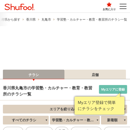
お気に入り
道府県から探す
香川県
丸亀市
学習塾・カルチャー・教育・教習所のチラシ一覧
チラシ
店舗
香川県丸亀市の学習塾・カルチャー・教育・教習
Myエリアに登録
所のチラシ一覧
Myエリア登録で簡単
にチラシをチェック
エリアを絞り込む
すべてのチラシ
学習塾・カルチャー・教育・教習所
新着順