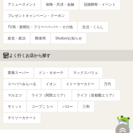
アミューズメント
保険・共済・金融
冠婚葬祭・イベント
プレゼントキャンペーン・クーポン
TV局・新聞社・フリーペーパー・その他
生活・くらし
政党・政治
郵便局
Shufoo!お知らせ
よく行くお店から探す
業務スーパー
ドン・キホーテ
マックスバリュ
スーパーみらべる
イオン
イトーヨーカドー
万代
マルエツ
ライフ（関西エリア）
ライフ（首都圏エリア）
サミット
コープこうべ
バロー
三和
デイリーカナート