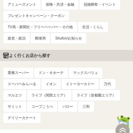
アミューズメント
保険・共済・金融
冠婚葬祭・イベント
プレゼントキャンペーン・クーポン
TV局・新聞社・フリーペーパー・その他
生活・くらし
政党・政治
郵便局
Shufoo!お知らせ
よく行くお店から探す
業務スーパー
ドン・キホーテ
マックスバリュ
スーパーみらべる
イオン
イトーヨーカドー
万代
マルエツ
ライフ（関西エリア）
ライフ（首都圏エリア）
サミット
コープこうべ
バロー
三和
デイリーカナート