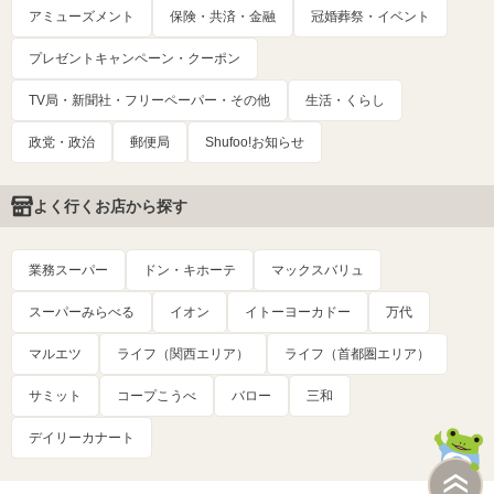
アミューズメント
保険・共済・金融
冠婚葬祭・イベント
プレゼントキャンペーン・クーポン
TV局・新聞社・フリーペーパー・その他
生活・くらし
政党・政治
郵便局
Shufoo!お知らせ
よく行くお店から探す
業務スーパー
ドン・キホーテ
マックスバリュ
スーパーみらべる
イオン
イトーヨーカドー
万代
マルエツ
ライフ（関西エリア）
ライフ（首都圏エリア）
サミット
コープこうべ
バロー
三和
デイリーカナート